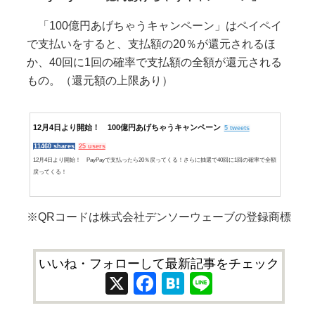
「100億円あげちゃうキャンペーン」はペイペイ
で支払いをすると、支払額の20％が還元されるほ
か、40回に1回の確率で支払額の全額が還元される
もの。（還元額の上限あり）
12月4日より開始！ 100億円あげちゃうキャンペーン
5 tweets
11460 shares
25 users
12月4日より開始！ PayPayで支払ったら20％戻ってくる！さらに抽選で40回に1回の確率で全額
戻ってくる！
※QRコードは株式会社デンソーウェーブの登録商標
いいね・フォローして最新記事をチェック
X
Facebook
Hatena
Line