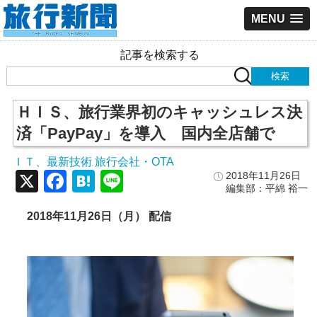
MENU
記事を検索する
ＨＩＳ、旅行業界初のキャッシュレス決
済「PayPay」を導入 国内全店舗で
ＩＴ、最新技術
旅行会社・OTA
,
X
Facebook
Hatena
Line
2018年11月26日
編集部：平綿 裕一
2018
年11
月26
日（月）
配信