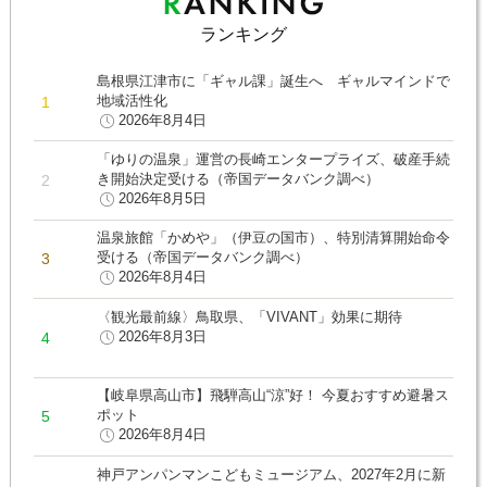
ランキング
島根県江津市に「ギャル課」誕生へ ギャルマインドで
地域活性化
2026年8月4日
「ゆりの温泉」運営の長崎エンタープライズ、破産手続
き開始決定受ける（帝国データバンク調べ）
2026年8月5日
温泉旅館「かめや」（伊豆の国市）、特別清算開始命令
受ける（帝国データバンク調べ）
2026年8月4日
〈観光最前線〉鳥取県、「VIVANT」効果に期待
2026年8月3日
【岐阜県高山市】飛騨高山“涼”好！ 今夏おすすめ避暑ス
ポット
2026年8月4日
神戸アンパンマンこどもミュージアム、2027年2月に新