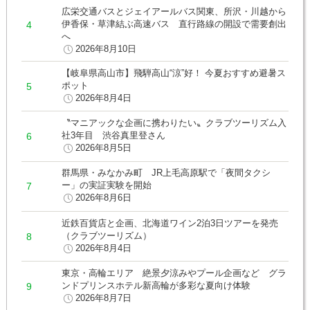
広栄交通バスとジェイアールバス関東、所沢・川越から
伊香保・草津結ぶ高速バス 直行路線の開設で需要創出
へ
2026年8月10日
【岐阜県高山市】飛騨高山“涼”好！ 今夏おすすめ避暑ス
ポット
2026年8月4日
〝マニアックな企画に携わりたい〟クラブツーリズム入
社3年目 渋谷真里登さん
2026年8月5日
群馬県・みなかみ町 JR上毛高原駅で「夜間タクシ
ー」の実証実験を開始
2026年8月6日
近鉄百貨店と企画、北海道ワイン2泊3日ツアーを発売
（クラブツーリズム）
2026年8月4日
東京・高輪エリア 絶景夕涼みやプール企画など グラ
ンドプリンスホテル新高輪が多彩な夏向け体験
2026年8月7日