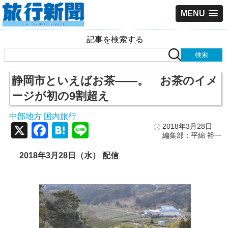
MENU
記事を検索する
静岡市といえばお茶――。 お茶のイメ
ージが初の9割超え
中部地方
国内旅行
,
X
Facebook
Hatena
Line
2018年3月28日
編集部：平綿 裕一
2018
年3
月28
日（水）
配信