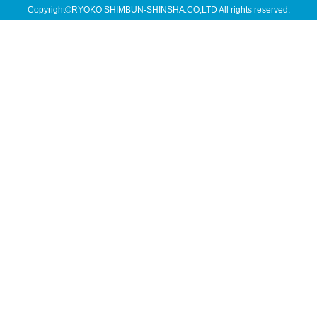
Copyright©RYOKO SHIMBUN-SHINSHA.CO,LTD All rights reserved.