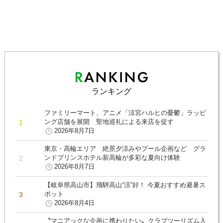
ランキング
ファミリーマート、アニメ「涼宮ハルヒの憂鬱」ラッピ
ング店舗を展開 聖地巡礼による来店を促す
2026年8月7日
東京・高輪エリア 絶景夕涼みやプール企画など グラ
ンドプリンスホテル新高輪が多彩な夏向け体験
2026年8月7日
【岐阜県高山市】飛騨高山“涼”好！ 今夏おすすめ避暑ス
ポット
2026年8月4日
〝マニアックな企画に携わりたい〟クラブツーリズム入