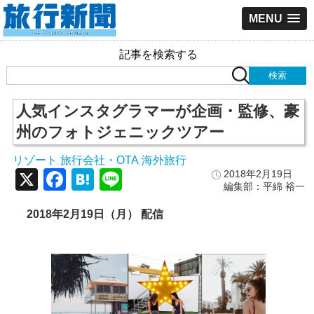
MENU
記事を検索する
人気インスタグラマーが企画・監修、豪
州のフォトジェニックツアー
リゾート
旅行会社・OTA
海外旅行
,
,
X
Facebook
Hatena
Line
2018年2月19日
編集部：平綿 裕一
2018
年2
月19
日（月）
配信