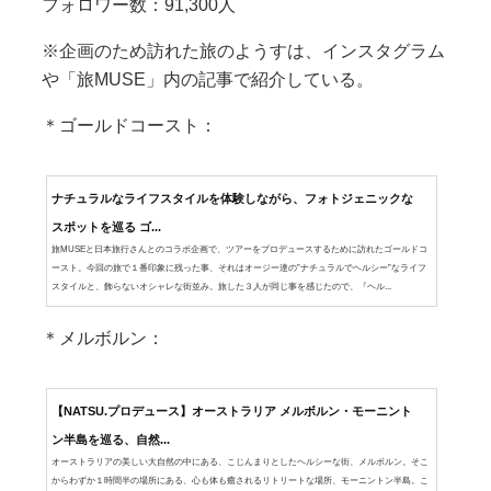
フォロワー数：91,300人
※企画のため訪れた旅のようすは、インスタグラム
や「旅MUSE」内の記事で紹介している。
＊ゴールドコースト：
ナチュラルなライフスタイルを体験しながら、フォトジェニックな
スポットを巡る ゴ...
旅MUSEと日本旅行さんとのコラボ企画で、ツアーをプロデュースするために訪れたゴールドコ
ースト。今回の旅で１番印象に残った事、それはオージー達の”ナチュラルでヘルシー”なライフ
スタイルと、飾らないオシャレな街並み。旅した３人が同じ事を感じたので、『ヘル...
＊メルボルン：
【NATSU.プロデュース】オーストラリア メルボルン・モーニント
ン半島を巡る、自然...
オーストラリアの美しい大自然の中にある、こじんまりとしたヘルシーな街、メルボルン。そこ
からわずか１時間半の場所にある、心も体も癒されるリトリートな場所、モーニントン半島。こ