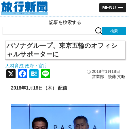
MENU
記事を検索する
パソナグループ、東京五輪のオフィシ
ャルサポーターに
人材育成
政府・官庁
,
X
Facebook
Hatena
Line
2018年1月18日
営業部：後藤 文昭
2018年1月18日（木） 配信