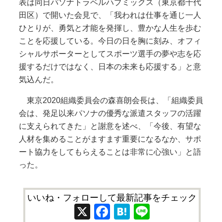
表は同日パソナトラベルハブミックス（東京都千代
田区）で開いた会見で、「我われは仕事を通じ一人
ひとりが、勇気と才能を発揮し、豊かな人生を歩む
ことを応援している。今日の日を胸に刻み、オフィ
シャルサポーターとしてスポーツ選手の夢や志を応
援するだけではなく、日本の未来も応援する」と意
気込んだ。
東京2020組織委員会の森喜朗会長は、「組織委員
会は、発足以来パソナの優秀な派遣スタッフの活躍
に支えられてきた」と謝意を述べ、「今後、有望な
人材を集めることがますます重要になるなか、サポ
ート協力をしてもらえることは非常に心強い」と語
った。
いいね・フォローして最新記事をチェック
X
Facebook
Hatena
Line