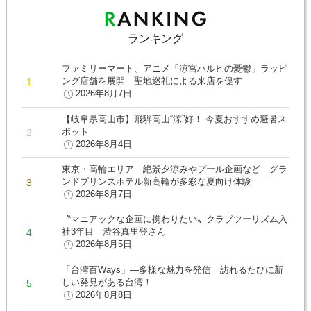
ランキング
ファミリーマート、アニメ「涼宮ハルヒの憂鬱」ラッピ
ング店舗を展開 聖地巡礼による来店を促す
2026年8月7日
【岐阜県高山市】飛騨高山“涼”好！ 今夏おすすめ避暑ス
ポット
2026年8月4日
東京・高輪エリア 絶景夕涼みやプール企画など グラ
ンドプリンスホテル新高輪が多彩な夏向け体験
2026年8月7日
〝マニアックな企画に携わりたい〟クラブツーリズム入
社3年目 渋谷真里登さん
2026年8月5日
「台湾百Ways」―多様な魅力を発信 訪れるたびに新
しい発見がある台湾！
2026年8月8日