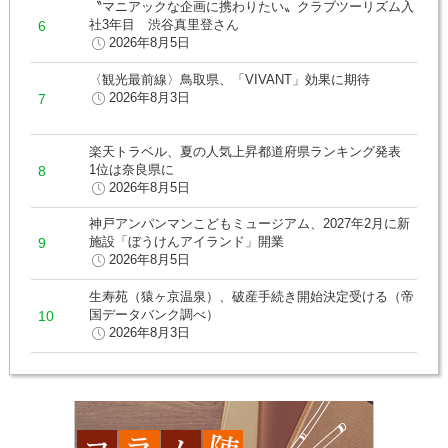
〝マニアックな企画に携わりたい〟クラブツーリズム入
社3年目 渋谷真里登さん
2026年8月5日
〈観光最前線〉鳥取県、「VIVANT」効果に期待
2026年8月3日
楽天トラベル、夏の人気上昇都道府県ランキング発表
1位は奈良県に
2026年8月5日
神戸アンパンマンこどもミュージアム、2027年2月に新
施設「ぼうけんアイランド」開業
2026年8月5日
生寿苑（猿ヶ京温泉）、破産手続き開始決定受ける（帝
国データバンク調べ）
2026年8月3日