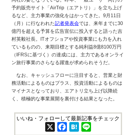
予約販売サイト「AirTrip（エアトリ）」を立ち上げ
るなど、主力事業の強化をはかってきた。9月11日
（月）に行なわれた
記者発表会
では、来年までに30
億円を超える予算を広告宣伝に投入すると語った吉
村英毅社長。ITオフショアや投資事業にも力を入れ
ているものの、来期目標とする純利益8億8100万円
（IFRSに基づく）の達成には、主力であるオンライ
ン旅行事業のさらなる躍進が求められそうだ。
なお、キャッシュフローに注目すると、営業と財
務活動によるものはプラス、投資活動によるものは
マイナスとなっており、エアトリ立ち上げ以降続
く、積極的な事業展開を裏付ける結果となった。
いいね・フォローして最新記事をチェック
X
Facebook
Hatena
Line