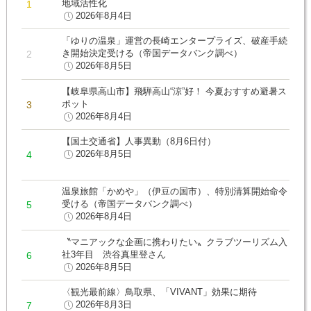
地域活性化
2026年8月4日
「ゆりの温泉」運営の長崎エンタープライズ、破産手続
き開始決定受ける（帝国データバンク調べ）
2026年8月5日
【岐阜県高山市】飛騨高山“涼”好！ 今夏おすすめ避暑ス
ポット
2026年8月4日
【国土交通省】人事異動（8月6日付）
2026年8月5日
温泉旅館「かめや」（伊豆の国市）、特別清算開始命令
受ける（帝国データバンク調べ）
2026年8月4日
〝マニアックな企画に携わりたい〟クラブツーリズム入
社3年目 渋谷真里登さん
2026年8月5日
〈観光最前線〉鳥取県、「VIVANT」効果に期待
2026年8月3日