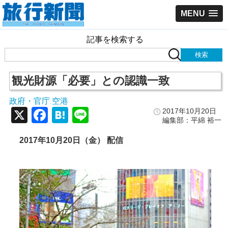
MENU
記事を検索する
観光財源「必要」との認識一致
政府・官庁
空港
,
X
Facebook
Hatena
Line
2017年10月20日
編集部：平綿 裕一
2017年10月20日（金） 配信