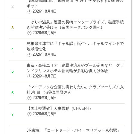
【岐阜県高山市】飛騨高山“涼”好！ 今夏おすすめ避暑ス
ポット
2026年8月4日
「ゆりの温泉」運営の長崎エンタープライズ、破産手続
き開始決定受ける（帝国データバンク調べ）
2026年8月5日
島根県江津市に「ギャル課」誕生へ ギャルマインドで
地域活性化
2026年8月4日
東京・高輪エリア 絶景夕涼みやプール企画など グラ
ンドプリンスホテル新高輪が多彩な夏向け体験
2026年8月7日
〝マニアックな企画に携わりたい〟クラブツーリズム入
社3年目 渋谷真里登さん
2026年8月5日
【国土交通省】人事異動（8月6日付）
2026年8月5日
JR東海、「コートヤード・バイ・マリオット京都駅」