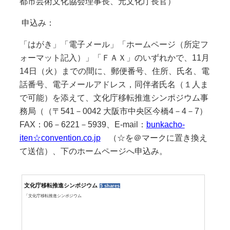
都市芸術文化協会理事長、元文化庁長官）
申込み：
「はがき」「電子メール」「ホームページ（所定フ
ォーマット記入）」「ＦＡＸ」のいずれかで、11月
14日（火）までの間に、郵便番号、住所、氏名、電
話番号、電子メールアドレス，同伴者氏名（１人ま
で可能）を添えて、文化庁移転推進シンポジウム事
務局（（〒541－0042 大阪市中央区今橋4－4－7）
FAX：06－6221－5939、E‐mail：
bunkacho-
iten☆convention.co.jp
（☆を＠マークに置き換え
て送信）、下のホームページへ申込み。
文化庁移転推進シンポジウム
5 shares
「文化庁移転推進シンポジウム