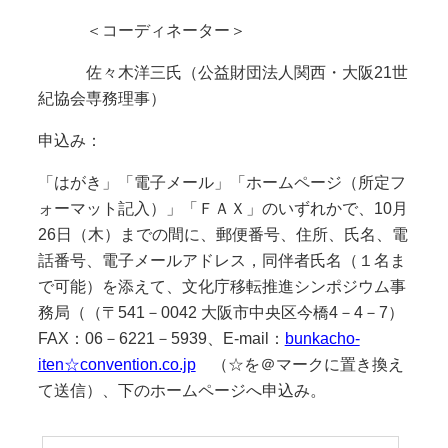
＜コーディネーター＞
佐々木洋三氏（公益財団法人関西・大阪21世
紀協会専務理事）
申込み：
「はがき」「電子メール」「ホームページ（所定フ
ォーマット記入）」「ＦＡＸ」のいずれかで、10月
26日（木）までの間に、郵便番号、住所、氏名、電
話番号、電子メールアドレス，同伴者氏名（１名ま
で可能）を添えて、文化庁移転推進シンポジウム事
務局（（〒541－0042 大阪市中央区今橋4－4－7）
FAX：06－6221－5939、E‐mail：
bunkacho-
iten☆convention.co.jp
（☆を＠マークに置き換え
て送信）、下のホームページへ申込み。