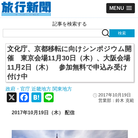
MENU
記事を検索する
文化庁、京都移転に向けシンポジウム開
催 東京会場11月30日（木）、大阪会場
11月2日（木） 参加無料で申込み受け
付け中
政府・官庁
近畿地方
関東地方
,
,
X
Facebook
Hatena
Line
2017年10月19日
営業部：鈴木 克範
2017年10月19日（木） 配信