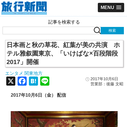
MENU
記事を検索する
日本画と秋の草花、紅葉が美の共演 ホ
テル雅叙園東京、「いけばな×百段階段
2017」開催
エンタメ
関東地方
,
X
Facebook
Hatena
Line
2017年10月6日
営業部：後藤 文昭
2017年10月6日（金） 配信