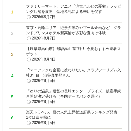
ファミリーマート、アニメ「涼宮ハルヒの憂鬱」ラッピ
ング店舗を展開 聖地巡礼による来店を促す
2026年8月7日
東京・高輪エリア 絶景夕涼みやプール企画など グラ
ンドプリンスホテル新高輪が多彩な夏向け体験
2026年8月7日
【岐阜県高山市】飛騨高山“涼”好！ 今夏おすすめ避暑ス
ポット
2026年8月4日
〝マニアックな企画に携わりたい〟クラブツーリズム入
社3年目 渋谷真里登さん
2026年8月5日
「ゆりの温泉」運営の長崎エンタープライズ、破産手続
き開始決定受ける（帝国データバンク調べ）
2026年8月5日
楽天トラベル、夏の人気上昇都道府県ランキング発表
1位は奈良県に
2026年8月5日