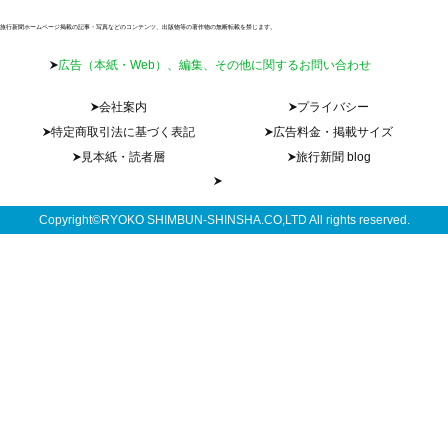
旅行新聞ホームページ掲載の記事・写真などのコンテンツ、出版物等の著作物の無断転載を禁じます。
広告（本紙・Web）、編集、その他に関するお問い合わせ
会社案内
プライバシー
特定商取引法に基づく表記
広告料金・掲載サイズ
見本紙・読者層
旅行新聞 blog
Copyright©RYOKO SHIMBUN-SHINSHA.CO,LTD All rights reserved.