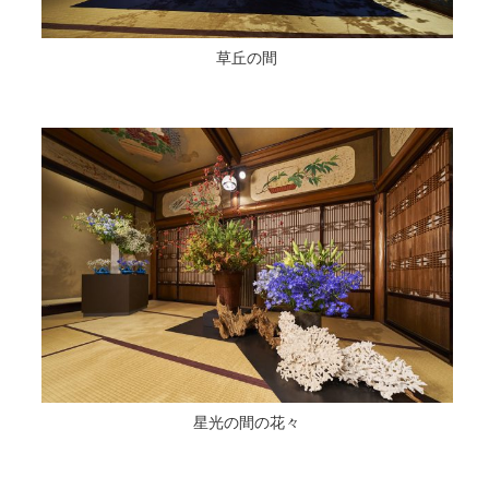
草丘の間
星光の間の花々