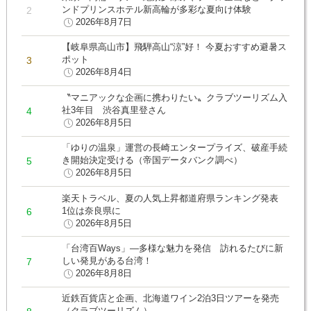
ンドプリンスホテル新高輪が多彩な夏向け体験
2026年8月7日
【岐阜県高山市】飛騨高山“涼”好！ 今夏おすすめ避暑ス
ポット
2026年8月4日
〝マニアックな企画に携わりたい〟クラブツーリズム入
社3年目 渋谷真里登さん
2026年8月5日
「ゆりの温泉」運営の長崎エンタープライズ、破産手続
き開始決定受ける（帝国データバンク調べ）
2026年8月5日
楽天トラベル、夏の人気上昇都道府県ランキング発表
1位は奈良県に
2026年8月5日
「台湾百Ways」―多様な魅力を発信 訪れるたびに新
しい発見がある台湾！
2026年8月8日
近鉄百貨店と企画、北海道ワイン2泊3日ツアーを発売
（クラブツーリズム）