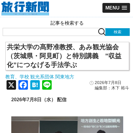
MENU
記事を検索する
共栄大学の髙野准教授、あみ観光協会
（茨城県・阿見町）と特別講義 ”収益
化”につなげる手法学ぶ
教育、学校
観光系団体
関東地方
,
,
X
Facebook
Hatena
Line
2026年7月8日
編集部：木下 裕斗
2026年7月8日（水） 配信