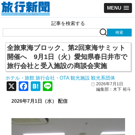
MENU
記事を検索する
全旅東海ブロック、第2回東海サミット
開催へ 9月1日（火）愛知県春日井市で
旅行会社と受入施設の商談会実施
ホテル・旅館
旅行会社・OTA
観光施設
観光系団体
,
,
,
X
Facebook
Hatena
Line
2026年7月1日
編集部：木下 裕斗
2026年7月1日（水） 配信