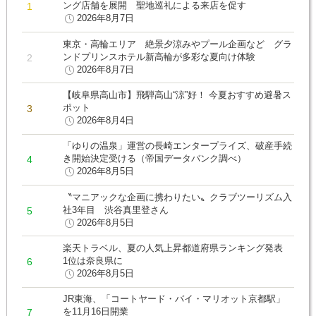
ング店舗を展開 聖地巡礼による来店を促す
2026年8月7日
東京・高輪エリア 絶景夕涼みやプール企画など グラ
ンドプリンスホテル新高輪が多彩な夏向け体験
2026年8月7日
【岐阜県高山市】飛騨高山“涼”好！ 今夏おすすめ避暑ス
ポット
2026年8月4日
「ゆりの温泉」運営の長崎エンタープライズ、破産手続
き開始決定受ける（帝国データバンク調べ）
2026年8月5日
〝マニアックな企画に携わりたい〟クラブツーリズム入
社3年目 渋谷真里登さん
2026年8月5日
楽天トラベル、夏の人気上昇都道府県ランキング発表
1位は奈良県に
2026年8月5日
JR東海、「コートヤード・バイ・マリオット京都駅」
を11月16日開業