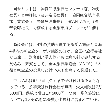
同サミットは、㈱愛知県旅行センター（森川雅史
社長）と㈱静旅（渡井浩昭社長）、協同組合岐阜県
旅行業協会（旦野隆晃理事長）、㈱ANTAみえ（渡
部俊郎社長）で構成する全旅東海ブロックが主催す
る。
商談会には、4社の賛助会員である受入施設と東海
4県内の㈱全旅クーポン施設のほか、全国の旅行会社
が出席し、送客側と受入側ともに約70社が参加する
見込み。来賓として、全国旅行業協会（ANTA）の3
役と㈱全旅の役員など計15人も出席する見通しだ。
申し込みは8月7日（金）まで受け付ける予定とな
っている。参加費は旅行会社が無料、受入施設は2万
5000円。懇親会費は1万5000円。なお、受入施設に
ついては1人分の懇親会費が出展料に含まれている。