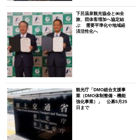
下呂温泉観光協会と㈱全
旅、団体客増加へ協定結
ぶ 需要平準化や地域経
済活性化へ
観光庁「DMO総合支援事
業（DMO体制整備・機能
強化事業）」 公募5月25
日まで