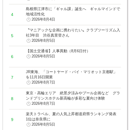
島根県江津市に「ギャル課」誕生へ ギャルマインドで
地域活性化
2026年8月4日
〝マニアックな企画に携わりたい〟クラブツーリズム入
社3年目 渋谷真里登さん
2026年8月5日
【国土交通省】人事異動（8月6日付）
2026年8月5日
JR東海、「コートヤード・バイ・マリオット京都駅」
を11月16日開業
2026年8月7日
東京・高輪エリア 絶景夕涼みやプール企画など グラ
ンドプリンスホテル新高輪が多彩な夏向け体験
2026年8月7日
楽天トラベル、夏の人気上昇都道府県ランキング発表
1位は奈良県に
2026年8月5日