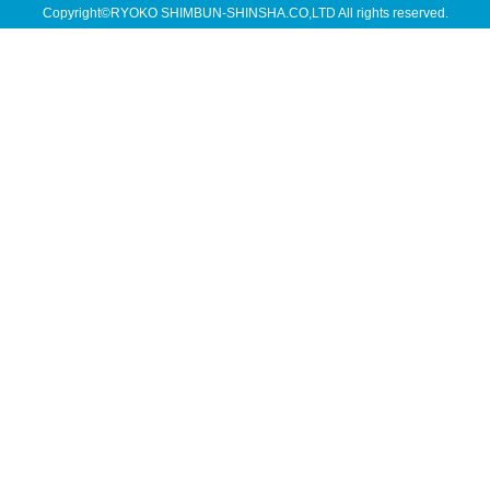
Copyright©RYOKO SHIMBUN-SHINSHA.CO,LTD All rights reserved.