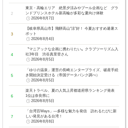
東京・高輪エリア 絶景夕涼みやプール企画など グラ
ンドプリンスホテル新高輪が多彩な夏向け体験
2026年8月7日
【岐阜県高山市】飛騨高山“涼”好！ 今夏おすすめ避暑ス
ポット
2026年8月4日
〝マニアックな企画に携わりたい〟クラブツーリズム入
社3年目 渋谷真里登さん
2026年8月5日
「ゆりの温泉」運営の長崎エンタープライズ、破産手続
き開始決定受ける（帝国データバンク調べ）
2026年8月5日
楽天トラベル、夏の人気上昇都道府県ランキング発表
1位は奈良県に
2026年8月5日
「台湾百Ways」―多様な魅力を発信 訪れるたびに新
しい発見がある台湾！
2026年8月8日