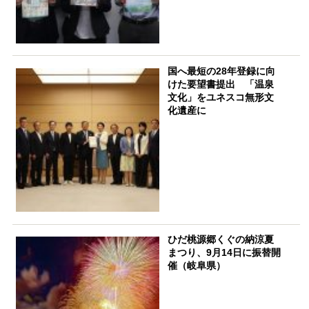
国へ最短の28年登録に向
けた要望書提出 「温泉
文化」をユネスコ無形文
化遺産に
ひだ桃源郷くぐの納涼夏
まつり、9月14日に振替開
催（岐阜県）