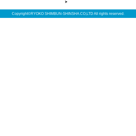
Copyright©RYOKO SHIMBUN-SHINSHA.CO,LTD All rights reserved.