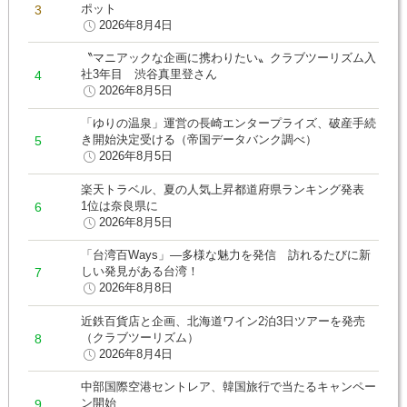
ポット
2026年8月4日
〝マニアックな企画に携わりたい〟クラブツーリズム入
社3年目 渋谷真里登さん
2026年8月5日
「ゆりの温泉」運営の長崎エンタープライズ、破産手続
き開始決定受ける（帝国データバンク調べ）
2026年8月5日
楽天トラベル、夏の人気上昇都道府県ランキング発表
1位は奈良県に
2026年8月5日
「台湾百Ways」―多様な魅力を発信 訪れるたびに新
しい発見がある台湾！
2026年8月8日
近鉄百貨店と企画、北海道ワイン2泊3日ツアーを発売
（クラブツーリズム）
2026年8月4日
中部国際空港セントレア、韓国旅行で当たるキャンペー
ン開始