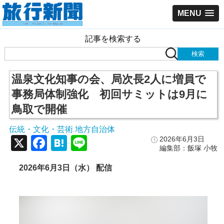
MENU
記事を検索する
温泉文化知事の会、局次長2人に増員で
事務局体制強化 初回サミットは9月に
鳥取で開催
伝統・文化・芸術
地方自治体
,
X
Facebook
Hatena
Line
2026年6月3日
編集部：飯塚 小牧
2026年6月3日（水） 配信