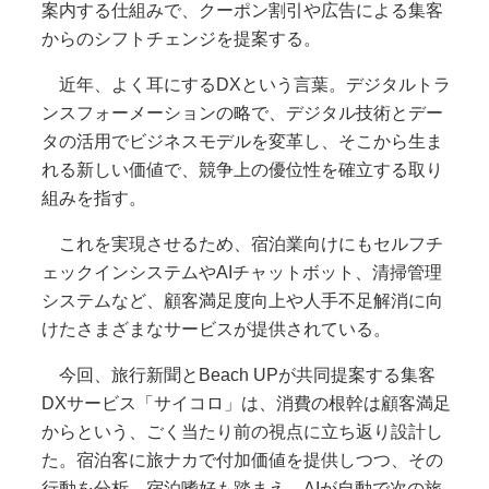
案内する仕組みで、クーポン割引や広告による集客
からのシフトチェンジを提案する。
近年、よく耳にするDXという言葉。デジタルトラ
ンスフォーメーションの略で、デジタル技術とデー
タの活用でビジネスモデルを変革し、そこから生ま
れる新しい価値で、競争上の優位性を確立する取り
組みを指す。
これを実現させるため、宿泊業向けにもセルフチ
ェックインシステムやAIチャットボット、清掃管理
システムなど、顧客満足度向上や人手不足解消に向
けたさまざまなサービスが提供されている。
今回、旅行新聞とBeach UPが共同提案する集客
DXサービス「サイコロ」は、消費の根幹は顧客満足
からという、ごく当たり前の視点に立ち返り設計し
た。宿泊客に旅ナカで付加価値を提供しつつ、その
行動を分析。宿泊嗜好も踏まえ、AIが自動で次の旅