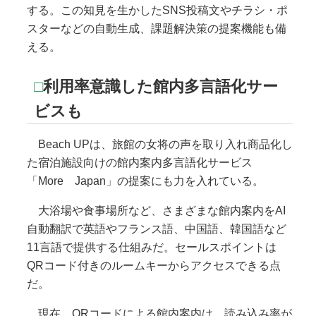
する。この知見を生かしたSNS投稿文やチラシ・ポ
スターなどの自動生成、課題解決策の提案機能も備
える。
□
利用率意識した館内多言語化サー
ビスも
Beach UPは、旅館の女将の声を取り入れ商品化し
た宿泊施設向けの館内案内多言語化サービス
「More Japan」の提案にも力を入れている。
大浴場や食事場所など、さまざまな館内案内をAI
自動翻訳で英語やフランス語、中国語、韓国語など
11言語で提供する仕組みだ。セールスポイントは
QRコード付きのルームキーからアクセスできる点
だ。
現在、QRコードによる館内案内は、読み込み率が