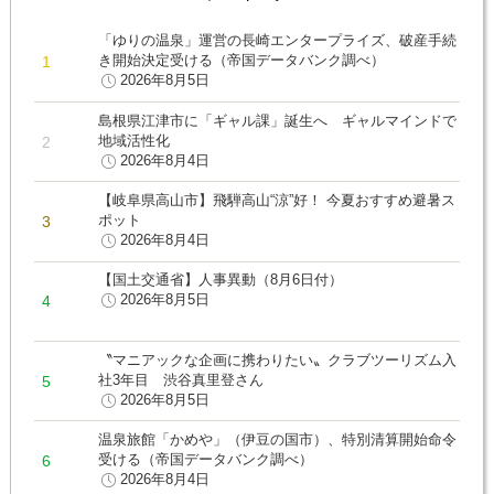
「ゆりの温泉」運営の長崎エンタープライズ、破産手続
き開始決定受ける（帝国データバンク調べ）
2026年8月5日
島根県江津市に「ギャル課」誕生へ ギャルマインドで
地域活性化
2026年8月4日
【岐阜県高山市】飛騨高山“涼”好！ 今夏おすすめ避暑ス
ポット
2026年8月4日
【国土交通省】人事異動（8月6日付）
2026年8月5日
〝マニアックな企画に携わりたい〟クラブツーリズム入
社3年目 渋谷真里登さん
2026年8月5日
温泉旅館「かめや」（伊豆の国市）、特別清算開始命令
受ける（帝国データバンク調べ）
2026年8月4日