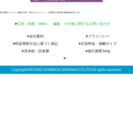
旅行新聞ホームページ掲載の記事・写真などのコンテンツ、出版物等の著作物の無断転載を禁じます。
広告（本紙・Web）、編集、その他に関するお問い合わせ
会社案内
プライバシー
特定商取引法に基づく表記
広告料金・掲載サイズ
見本紙・読者層
旅行新聞 blog
Copyright©RYOKO SHIMBUN-SHINSHA.CO,LTD All rights reserved.