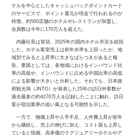
テルを中心としたキャッシュバックポイントカード
のサービスで、ポイント還元が現金で行われるのが
特徴。約500店舗のホテルやレストランが加盟し、
会員数は今年に170万人を超えた。
内藤社長は冒頭、2025年の国内ホテル市況を総括
した。ホテル客室売上は前年水準を上回ったが、地
域別でみると上昇率に大きなばらつきがあると報
告。要因としては、各地域におけるインバウンド比
率の高低や、インバウンドに占める中国比率の高低
による影響が大きいと分析した。それでも、日本政
府観光局（JNTO）が発表した25年の訪日外客数が
過去最多の約4270万人を記録したことに触れ、訪日
客が宿泊業界の追い風となる可能性を示した。
一方で、物価上昇や人手不足、人件費上昇が前年
から継続し、売上の伸びに加え、コスト面も上昇し
ていると指摘。高単価のラグジュアリーホテルやア