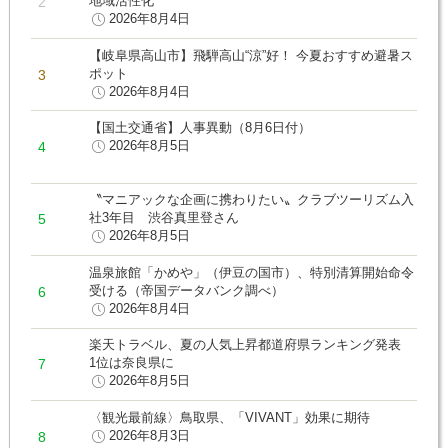
地域活性化
2026年8月4日
【岐阜県高山市】飛騨高山“涼”好！ 今夏おすすめ避暑ス
ポット
2026年8月4日
【国土交通省】人事異動（8月6日付）
2026年8月5日
〝マニアックな企画に携わりたい〟クラブツーリズム入
社3年目 渋谷真里登さん
2026年8月5日
温泉旅館「かめや」（伊豆の国市）、特別清算開始命令
受ける（帝国データバンク調べ）
2026年8月4日
楽天トラベル、夏の人気上昇都道府県ランキング発表
1位は奈良県に
2026年8月5日
〈観光最前線〉鳥取県、「VIVANT」効果に期待
2026年8月3日