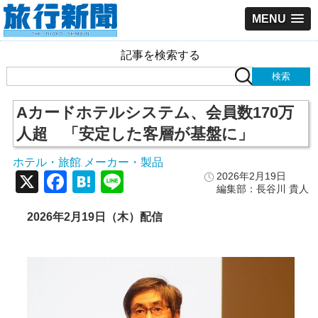
MENU
記事を検索する
Aカードホテルシステム、会員数170万
人超 「安定した客層が基盤に」
ホテル・旅館
メーカー・製品
,
X
Facebook
Hatena
Line
2026年2月19日
編集部：長谷川 貴人
2026
年2
月19
日（木）配信