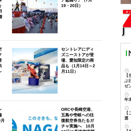
を
19・20日）
月
着
空
セントレアにディ
フ
ズニーストアが登
滑
場、愛知限定の商
供
品も（1月14日～2
シ
月11日）
【
ぶ
ゼ
年
ン
ORCや長崎空港、
【
備
五島や壱岐への往
選
9月
復航空券当たるガ
チャ実施へ 10月