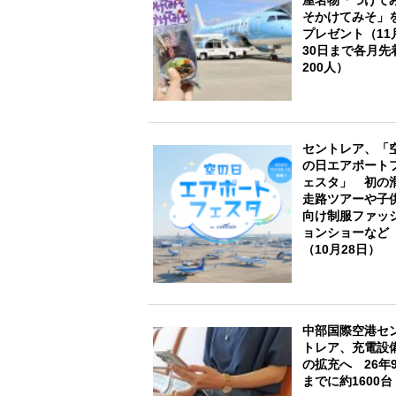
そかけてみそ」
プレゼント（11
30日まで各月先
200人）
セントレア、「
の日エアポート
ェスタ」 初の
走路ツアーや子
向け制服ファッ
ョンショーなど
（10月28日）
中部国際空港セ
トレア、充電設
の拡充へ 26年
までに約1600台