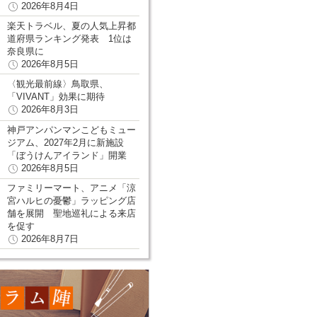
2026年8月4日
楽天トラベル、夏の人気上昇都
道府県ランキング発表 1位は
奈良県に
2026年8月5日
〈観光最前線〉鳥取県、
「VIVANT」効果に期待
2026年8月3日
神戸アンパンマンこどもミュー
ジアム、2027年2月に新施設
「ぼうけんアイランド」開業
2026年8月5日
ファミリーマート、アニメ「涼
宮ハルヒの憂鬱」ラッピング店
舗を展開 聖地巡礼による来店
を促す
2026年8月7日