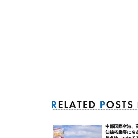
中部国際空港、
知線搭乗客に名
屋名物「つけて