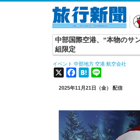
中部国際空港、“本物のサン
組限定
イベント
中部地方
空港
航空会社
,
,
,
X
Facebook
Hatena
Line
2025
年11
月21
日（金） 配信