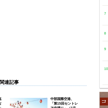
関連記事
高
中部国際空港、
古
「第15回セントレ
み
ア盆踊り」（7月