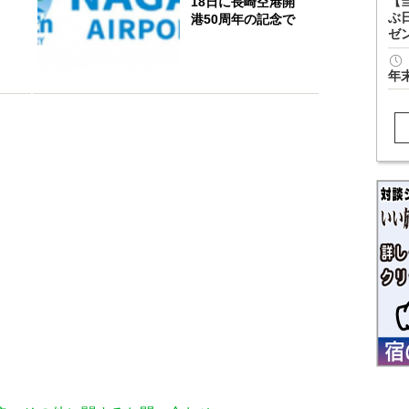
【
18日に長崎空港開
ぶ
港50周年の記念で
ゼ
年