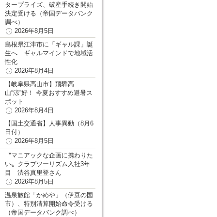
タープライズ、破産手続き開始
決定受ける（帝国データバンク
調べ）
2026年8月5日
島根県江津市に「ギャル課」誕
生へ ギャルマインドで地域活
性化
2026年8月4日
【岐阜県高山市】飛騨高
山“涼”好！ 今夏おすすめ避暑ス
ポット
2026年8月4日
【国土交通省】人事異動（8月6
日付）
2026年8月5日
〝マニアックな企画に携わりた
い〟クラブツーリズム入社3年
目 渋谷真里登さん
2026年8月5日
温泉旅館「かめや」（伊豆の国
市）、特別清算開始命令受ける
（帝国データバンク調べ）