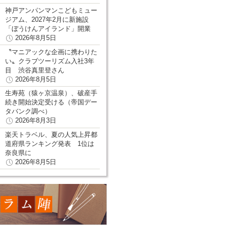
神戸アンパンマンこどもミュー
ジアム、2027年2月に新施設
「ぼうけんアイランド」開業
2026年8月5日
〝マニアックな企画に携わりた
い〟クラブツーリズム入社3年
目 渋谷真里登さん
2026年8月5日
生寿苑（猿ヶ京温泉）、破産手
続き開始決定受ける（帝国デー
タバンク調べ）
2026年8月3日
楽天トラベル、夏の人気上昇都
道府県ランキング発表 1位は
奈良県に
2026年8月5日