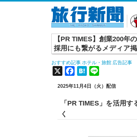
【PR TIMES】創業20
採用にも繋がるメディア掲
おすすめ記事
ホテル・旅館
広告記事
,
,
X
Facebook
Hatena
Line
2025
年11
月4
日（火）配信
「PR TIMES」を活
く