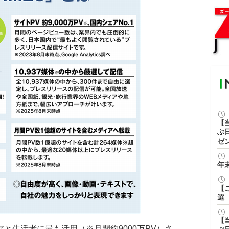
【
ぶ
ゼ
年
【
選
【
アと生活者に最も活用（※月間約9000万PV）さ