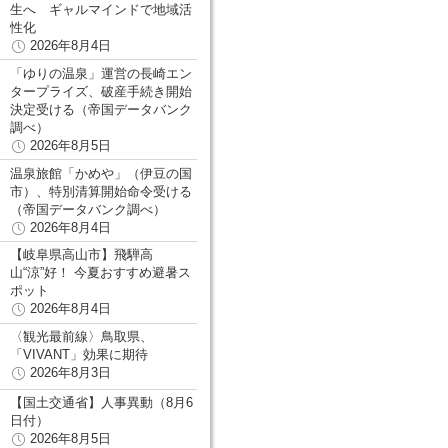
生へ ギャルマインドで地域活
性化
2026年8月4日
「ゆりの温泉」運営の長崎エン
タープライズ、破産手続き開始
決定受ける（帝国データバンク
調べ）
2026年8月5日
温泉旅館「かめや」（伊豆の国
市）、特別清算開始命令受ける
（帝国データバンク調べ）
2026年8月4日
【岐阜県高山市】飛騨高
山“涼”好！ 今夏おすすめ避暑ス
ポット
2026年8月4日
〈観光最前線〉鳥取県、
「VIVANT」効果に期待
2026年8月3日
【国土交通省】人事異動（8月6
日付）
2026年8月5日