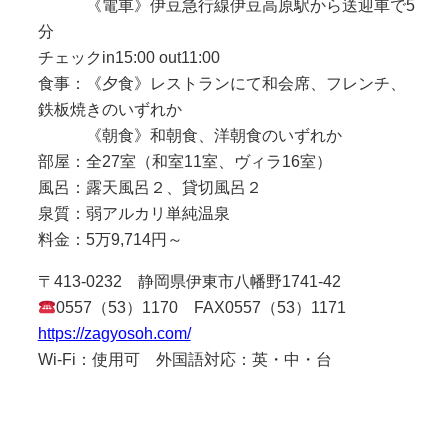
《電車》伊豆急行線伊豆高原駅から送迎車で5
分
チェックin15:00 out11:00
食事：《夕食》レストランにて和会席、フレンチ、
鉄板焼きのいずれか
《朝食》和朝食、洋朝食のいずれか
部屋：全27室（和室11室、ヴィラ16室）
風呂：露天風呂２、貸切風呂２
泉質：弱アルカリ単純温泉
料金：5万9,714円～
〒413-0232 静岡県伊東市八幡野1741-42
0557（53）1170 FAX0557（53）1171
https://zagyosoh.com/
Wi-Fi：使用可 外国語対応：英・中・台