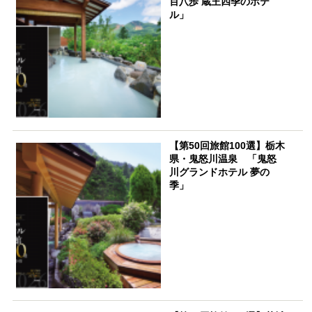
百八歩 蔵王四季のホテ
ル」
【第50回旅館100選】栃木
県・鬼怒川温泉 「鬼怒
川グランドホテル 夢の
季」