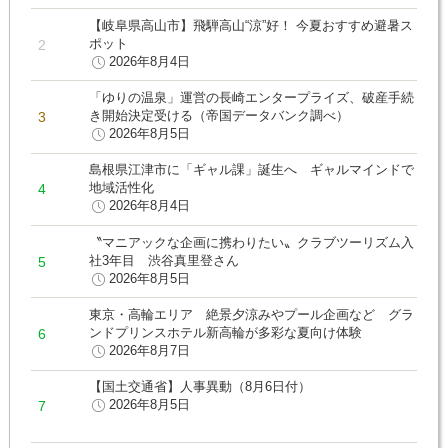
【岐阜県高山市】飛騨高山“涼”好！ 今夏おすすめ避暑ス
ポット
2026年8月4日
「ゆりの温泉」運営の長崎エンタープライズ、破産手続
き開始決定受ける（帝国データバンク調べ）
2026年8月5日
島根県江津市に「ギャル課」誕生へ ギャルマインドで
地域活性化
2026年8月4日
〝マニアックな企画に携わりたい〟クラブツーリズム入
社3年目 渋谷真里登さん
2026年8月5日
東京・高輪エリア 絶景夕涼みやプール企画など グラ
ンドプリンスホテル新高輪が多彩な夏向け体験
2026年8月7日
【国土交通省】人事異動（8月6日付）
2026年8月5日