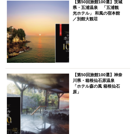
【第50回旅館100選】茨城
県・五浦温泉 「五浦観
光ホテル」 和風の宿本館
／別館大観荘
【第50回旅館100選】神奈
川県・箱根仙石原温泉
「ホテル森の風 箱根仙石
原」