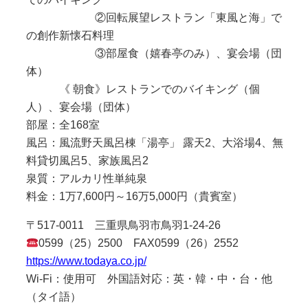
②回転展望レストラン「東風と海」で
の創作新懐石料理
③部屋食（嬉春亭のみ）、宴会場（団
体）
《 朝食》レストランでのバイキング（個
人）、宴会場（団体）
部屋：全168室
風呂：風流野天風呂棟「湯亭」 露天2、大浴場4、無
料貸切風呂5、家族風呂2
泉質：アルカリ性単純泉
料金：1万7,600円～16万5,000円（貴賓室）
〒517-0011 三重県鳥羽市鳥羽1-24-26
0599（25）2500 FAX0599（26）2552
https://www.todaya.co.jp/
Wi-Fi：使用可 外国語対応：英・韓・中・台・他
（タイ語）