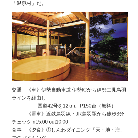
「温泉村」だ。
交通：《車》伊勢自動車道 伊勢ICから伊勢二見鳥羽
ラインを経由し
国道42号を12km、P150台（無料）
《電車》近鉄鳥羽線・JR鳥羽駅から徒歩3分
チェックin15:00 out10:00
食事：《夕食》①しんわダイニング「天・地・海」
でのバイキング