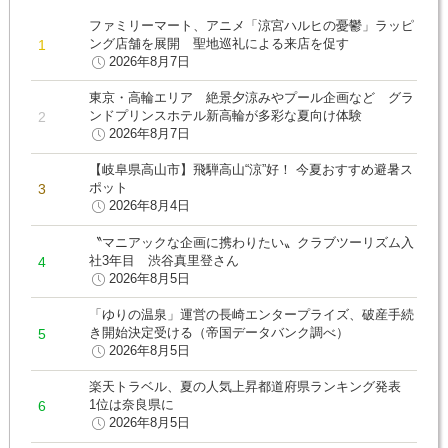
ファミリーマート、アニメ「涼宮ハルヒの憂鬱」ラッピ
ング店舗を展開 聖地巡礼による来店を促す
2026年8月7日
東京・高輪エリア 絶景夕涼みやプール企画など グラ
ンドプリンスホテル新高輪が多彩な夏向け体験
2026年8月7日
【岐阜県高山市】飛騨高山“涼”好！ 今夏おすすめ避暑ス
ポット
2026年8月4日
〝マニアックな企画に携わりたい〟クラブツーリズム入
社3年目 渋谷真里登さん
2026年8月5日
「ゆりの温泉」運営の長崎エンタープライズ、破産手続
き開始決定受ける（帝国データバンク調べ）
2026年8月5日
楽天トラベル、夏の人気上昇都道府県ランキング発表
1位は奈良県に
2026年8月5日