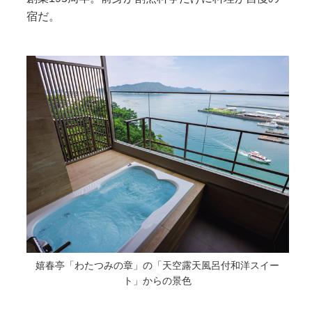
宿だ。
嬉春亭「わたつみの章」の「天空露天風呂付和洋スイー
ト」からの景色