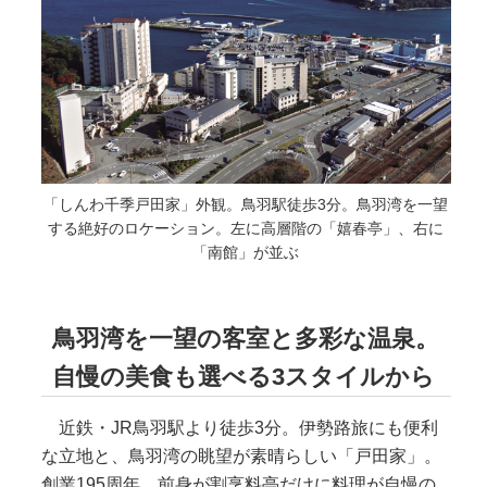
「しんわ千季戸田家」外観。鳥羽駅徒歩3分。鳥羽湾を一望
する絶好のロケーション。左に高層階の「嬉春亭」、右に
「南館」が並ぶ
鳥羽湾を一望の客室と多彩な温泉。
自慢の美食も選べる3スタイルから
近鉄・JR鳥羽駅より徒歩3分。伊勢路旅にも便利
な立地と、鳥羽湾の眺望が素晴らしい「戸田家」。
創業195周年。前身が割烹料亭だけに料理が自慢の