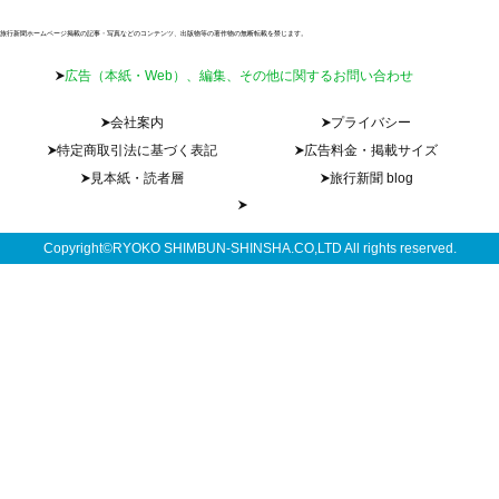
旅行新聞ホームページ掲載の記事・写真などのコンテンツ、出版物等の著作物の無断転載を禁じます。
広告（本紙・Web）、編集、その他に関するお問い合わせ
会社案内
プライバシー
特定商取引法に基づく表記
広告料金・掲載サイズ
見本紙・読者層
旅行新聞 blog
Copyright©RYOKO SHIMBUN-SHINSHA.CO,LTD All rights reserved.