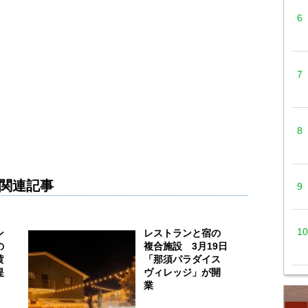
関連記事
ン
レストランと宿の
の
複合施設 3月19日
黄
「那須パラダイス
提
ヴィレッジ」が開
業