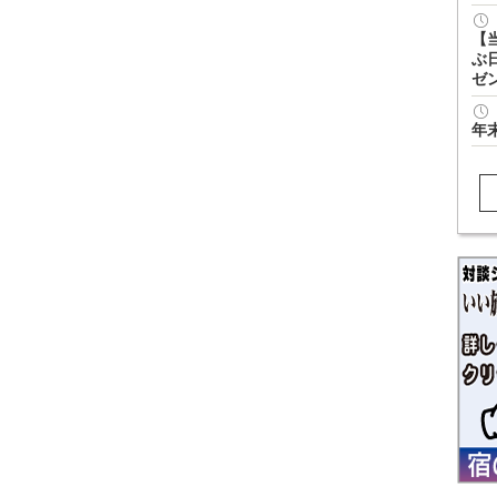
【
ぶ
ゼ
年