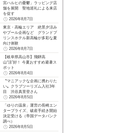
宮ハルヒの憂鬱」ラッピング店
舗を展開 聖地巡礼による来店
を促す
2026年8月7日
東京・高輪エリア 絶景夕涼み
やプール企画など グランドプ
リンスホテル新高輪が多彩な夏
向け体験
2026年8月7日
【岐阜県高山市】飛騨高
山“涼”好！ 今夏おすすめ避暑ス
ポット
2026年8月4日
〝マニアックな企画に携わりた
い〟クラブツーリズム入社3年
目 渋谷真里登さん
2026年8月5日
「ゆりの温泉」運営の長崎エン
タープライズ、破産手続き開始
決定受ける（帝国データバンク
調べ）
2026年8月5日