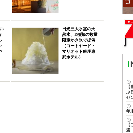
ール
日光三大氷室の天
な
然氷、2種類の数量
ル
限定かき氷で提供
ン
（コートヤード・
や
マリオット銀座東
武ホテル）
【
ぶ
ゼ
年
【
選