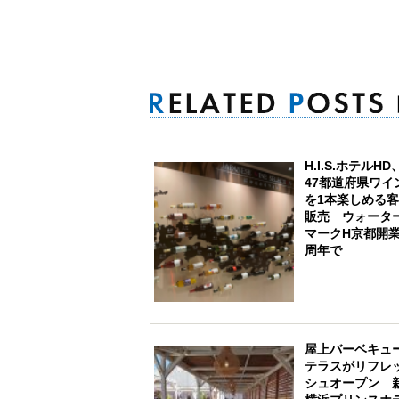
H.I.S.ホテルHD
47都道府県ワイ
を1本楽しめる
販売 ウォータ
マークH京都開業
周年で
屋上バーベキュ
テラスがリフレ
シュオープン 