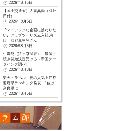
2026年8月5日
【国土交通省】人事異動（8月6
日付）
2026年8月5日
〝マニアックな企画に携わりた
い〟クラブツーリズム入社3年
目 渋谷真里登さん
2026年8月5日
生寿苑（猿ヶ京温泉）、破産手
続き開始決定受ける（帝国デー
タバンク調べ）
2026年8月3日
楽天トラベル、夏の人気上昇都
道府県ランキング発表 1位は
奈良県に
2026年8月5日