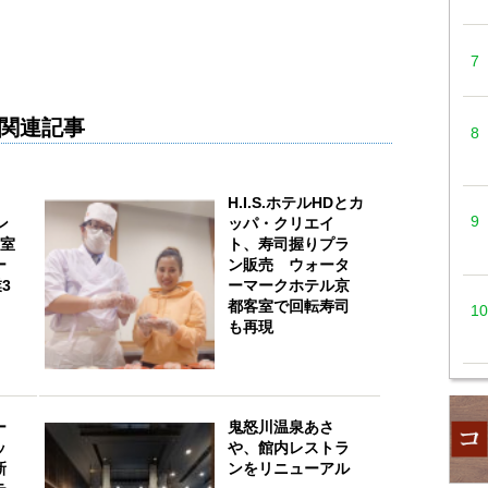
関連記事
、
H.I.S.ホテルHDとカ
ン
ッパ・クリエイ
客室
ト、寿司握りプラ
ー
ン販売 ウォータ
3
ーマークホテル京
都客室で回転寿司
も再現
ー
鬼怒川温泉あさ
ッ
や、館内レストラ
新
ンをリニューアル