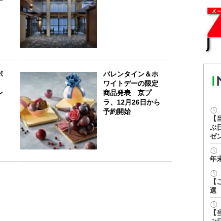
テ
ボ
バレンタイン＆ホ
ワイトデーの限定
ン
商品発表 京プ
ラ、12月26日から
予約開始
【
ぶ
ゼ
年
【
選
【