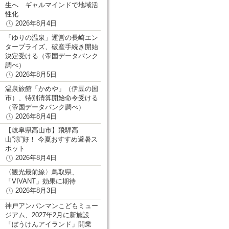
生へ ギャルマインドで地域活
性化
2026年8月4日
「ゆりの温泉」運営の長崎エン
タープライズ、破産手続き開始
決定受ける（帝国データバンク
調べ）
2026年8月5日
温泉旅館「かめや」（伊豆の国
市）、特別清算開始命令受ける
（帝国データバンク調べ）
2026年8月4日
【岐阜県高山市】飛騨高
山“涼”好！ 今夏おすすめ避暑ス
ポット
2026年8月4日
〈観光最前線〉鳥取県、
「VIVANT」効果に期待
2026年8月3日
神戸アンパンマンこどもミュー
ジアム、2027年2月に新施設
「ぼうけんアイランド」開業