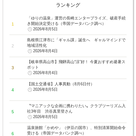
ランキング
「ゆりの温泉」運営の長崎エンタープライズ、破産手続
き開始決定受ける（帝国データバンク調べ）
2026年8月5日
島根県江津市に「ギャル課」誕生へ ギャルマインドで
地域活性化
2026年8月4日
【岐阜県高山市】飛騨高山“涼”好！ 今夏おすすめ避暑ス
ポット
2026年8月4日
【国土交通省】人事異動（8月6日付）
2026年8月5日
〝マニアックな企画に携わりたい〟クラブツーリズム入
社3年目 渋谷真里登さん
2026年8月5日
温泉旅館「かめや」（伊豆の国市）、特別清算開始命令
受ける（帝国データバンク調べ）