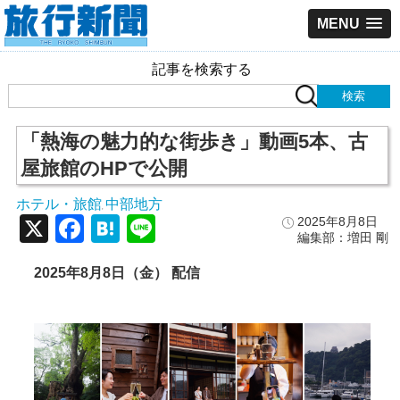
MENU
記事を検索する
「熱海の魅力的な街歩き」動画5本、古
屋旅館のHPで公開
ホテル・旅館
中部地方
,
X
Facebook
Hatena
Line
2025年8月8日
編集部：増田 剛
2025年8月8日（金） 配信