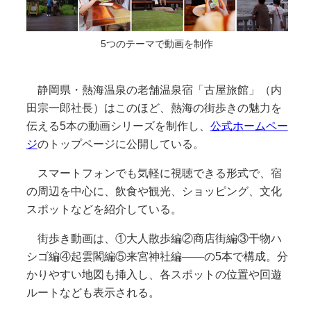
5つのテーマで動画を制作
静岡県・熱海温泉の老舗温泉宿「古屋旅館」（内
田宗一郎社長）はこのほど、熱海の街歩きの魅力を
伝える5本の動画シリーズを制作し、
公式ホームペー
ジ
のトップページに公開している。
スマートフォンでも気軽に視聴できる形式で、宿
の周辺を中心に、飲食や観光、ショッピング、文化
スポットなどを紹介している。
街歩き動画は、①大人散歩編②商店街編③干物ハ
シゴ編④起雲閣編⑤来宮神社編――の5本で構成。分
かりやすい地図も挿入し、各スポットの位置や回遊
ルートなども表示される。