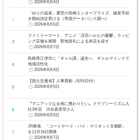
2026年8月4日
「ゆりの温泉」運営の長崎エンタープライズ、破産手続
き開始決定受ける（帝国データバンク調べ）
2026年8月5日
ファミリーマート、アニメ「涼宮ハルヒの憂鬱」ラッピ
ング店舗を展開 聖地巡礼による来店を促す
2026年8月7日
島根県江津市に「ギャル課」誕生へ ギャルマインドで
地域活性化
2026年8月4日
【国土交通省】人事異動（8月6日付）
2026年8月5日
〝マニアックな企画に携わりたい〟クラブツーリズム入
社3年目 渋谷真里登さん
2026年8月5日
JR東海、「コートヤード・バイ・マリオット京都駅」
を11月16日開業
2026年8月7日