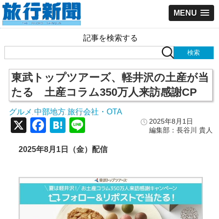
MENU
記事を検索する
東武トップツアーズ、軽井沢の土産が当
たる 土産コラム350万人来訪感謝CP
グルメ
中部地方
旅行会社・OTA
,
,
X
Facebook
Hatena
Line
2025年8月1日
編集部：長谷川 貴人
2025
年8
月1
日（金）配信