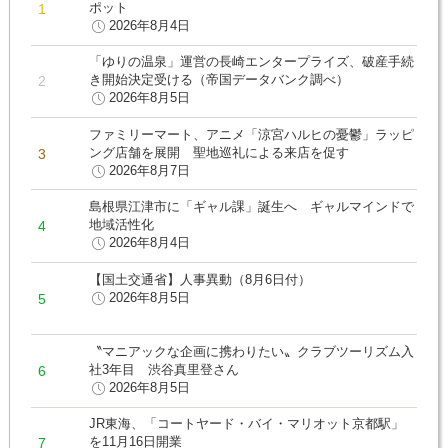
ポット
2026年8月4日
「ゆりの温泉」運営の長崎エンタープライズ、破産手続
き開始決定受ける（帝国データバンク調べ）
2026年8月5日
ファミリーマート、アニメ「涼宮ハルヒの憂鬱」ラッピ
ング店舗を展開 聖地巡礼による来店を促す
2026年8月7日
島根県江津市に「ギャル課」誕生へ ギャルマインドで
地域活性化
2026年8月4日
【国土交通省】人事異動（8月6日付）
2026年8月5日
〝マニアックな企画に携わりたい〟クラブツーリズム入
社3年目 渋谷真里登さん
2026年8月5日
JR東海、「コートヤード・バイ・マリオット京都駅」
を11月16日開業