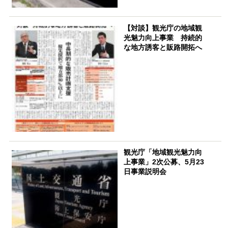
【対談】観光庁の地域観
光魅力向上事業 持続的
な地方誘客と販路開拓へ
観光庁「地域観光魅力向
上事業」2次公募、5月23
日事業説明会