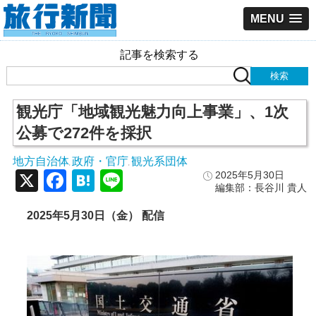
MENU
記事を検索する
観光庁「地域観光魅力向上事業」、1次
公募で272件を採択
地方自治体
政府・官庁
観光系団体
,
,
X
Facebook
Hatena
Line
2025年5月30日
編集部：長谷川 貴人
2025
年5
月30
日（金） 配信