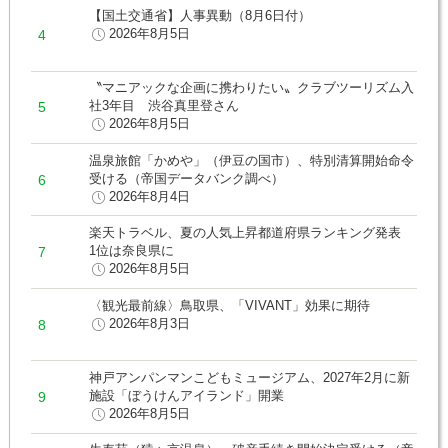
【国土交通省】人事異動（8月6日付）
2026年8月5日
〝マニアックな企画に携わりたい〟クラブツーリズム入
社3年目 渋谷真里登さん
2026年8月5日
温泉旅館「かめや」（伊豆の国市）、特別清算開始命令
受ける（帝国データバンク調べ）
2026年8月4日
楽天トラベル、夏の人気上昇都道府県ランキング発表
1位は奈良県に
2026年8月5日
〈観光最前線〉鳥取県、「VIVANT」効果に期待
2026年8月3日
神戸アンパンマンこどもミュージアム、2027年2月に新
施設「ぼうけんアイランド」開業
2026年8月5日