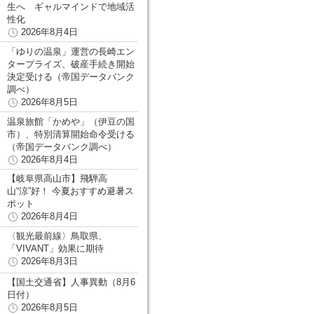
生へ ギャルマインドで地域活
性化
2026年8月4日
「ゆりの温泉」運営の長崎エン
タープライズ、破産手続き開始
決定受ける（帝国データバンク
調べ）
2026年8月5日
温泉旅館「かめや」（伊豆の国
市）、特別清算開始命令受ける
（帝国データバンク調べ）
2026年8月4日
【岐阜県高山市】飛騨高
山“涼”好！ 今夏おすすめ避暑ス
ポット
2026年8月4日
〈観光最前線〉鳥取県、
「VIVANT」効果に期待
2026年8月3日
【国土交通省】人事異動（8月6
日付）
2026年8月5日