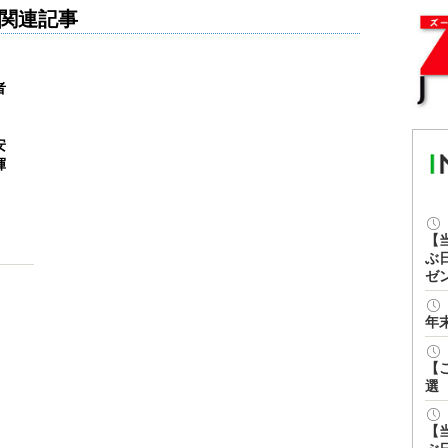
関連記事
者
」
安
揮
【
ぶ
ゼ
年
【
選
【