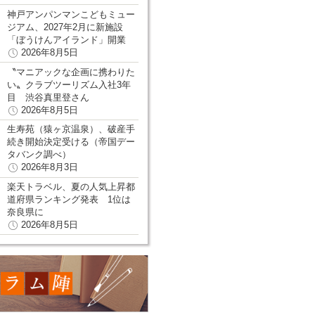
神戸アンパンマンこどもミュー
ジアム、2027年2月に新施設
「ぼうけんアイランド」開業
2026年8月5日
〝マニアックな企画に携わりた
い〟クラブツーリズム入社3年
目 渋谷真里登さん
2026年8月5日
生寿苑（猿ヶ京温泉）、破産手
続き開始決定受ける（帝国デー
タバンク調べ）
2026年8月3日
楽天トラベル、夏の人気上昇都
道府県ランキング発表 1位は
奈良県に
2026年8月5日