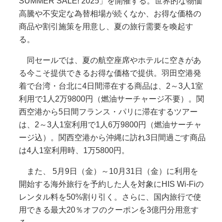
SUMMER SALE! 2025」を開催する。世界的な物価
高騰や不安定な為替相場が続くなか、お得な価格の
商品や割引施策を用意し、夏の旅行需要を喚起す
る。
同セールでは、夏の航空座席やホテルに空きがあ
る今こそ提供できるお得な価格で提供。羽田空港発
着で台湾・台北に4日間滞在する商品は、2～3人1室
利用で1人2万9800円（燃油サーチャージ不要）。関
西空港から5日間フランス・パリに滞在するツアー
は、2～3人1室利用で1人6万9800円（燃油サーチャ
ージ込）。関西空港から沖縄に訪れ3日間過ごす商品
は4人1室利用時、1万5800円。
また、 5月9日（金）～10月31日（金）に利用を
開始する海外旅行を予約した人を対象にHIS Wi-Fiの
レンタル料を50%割り引く。さらに、国内旅行で使
用できる最大20％オフのクーポンを3億円分用意す