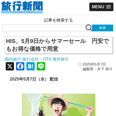
MENU
記事を検索する
HIS、5月9日からサマーセール 円安で
もお得な価格で用意
国内旅行
旅行会社・OTA
海外旅行
,
,
X
Facebook
Hatena
Line
2025年5月7日
編集部：木下 裕斗
2025年5月7日（水） 配信