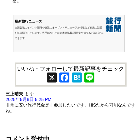
る。
最新旅行ニュース
全国各地のイベント開催や施設のオープン・リニューアル情報など観光の話題
を毎日配信しています。専門紙ならではの本紙掲載1面特集やコラムも試し読み
できます。
いいね・フォローして最新記事をチェック
X
Facebook
Hatena
Line
三上晴夫
より:
2025年5月8日 5:25 PM
非常に安い旅行代金是非参加したいです。HISだから可能なんです
ね。
コメント受付中