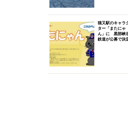
猫又駅のキャラ
ター「またにゃ
ん」に 黒部峡
鉄道が公募で決