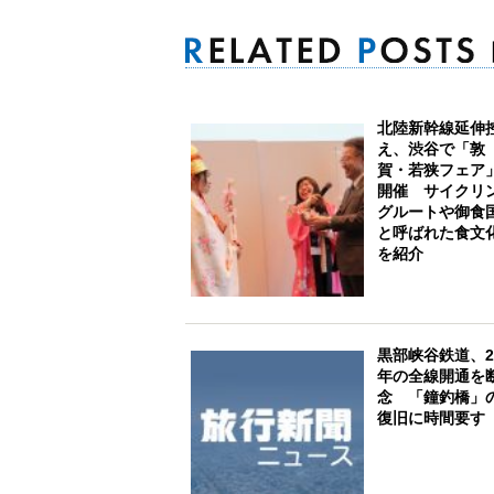
北陸新幹線延伸
え、渋谷で「敦
賀・若狭フェア
開催 サイクリ
グルートや御食
と呼ばれた食文
を紹介
黒部峡谷鉄道、2
年の全線開通を
念 「鐘釣橋」
復旧に時間要す