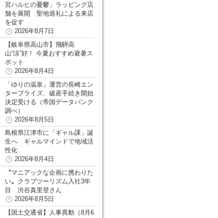
宮ハルヒの憂鬱」ラッピング店
舗を展開 聖地巡礼による来店
を促す
2026年8月7日
【岐阜県高山市】飛騨高
山“涼”好！ 今夏おすすめ避暑ス
ポット
2026年8月4日
「ゆりの温泉」運営の長崎エン
タープライズ、破産手続き開始
決定受ける（帝国データバンク
調べ）
2026年8月5日
島根県江津市に「ギャル課」誕
生へ ギャルマインドで地域活
性化
2026年8月4日
〝マニアックな企画に携わりた
い〟クラブツーリズム入社3年
目 渋谷真里登さん
2026年8月5日
【国土交通省】人事異動（8月6