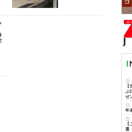
ク
谷
定
【
ぶ
ゼ
年
【
選