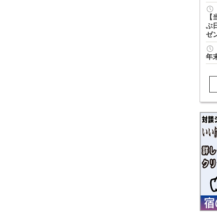
【
ぶ
ゼ
年