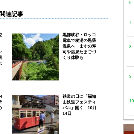
関連記事
控
黒部峡谷トロッコ
電車で秘湯の黒薙
」
温泉へ ますの寿
ン
司や温泉たまごづ
国
くり体験も
化
4
鉄道の日に「福知
断
山鉄道フェスティ
の
バル」開く 10月
14日