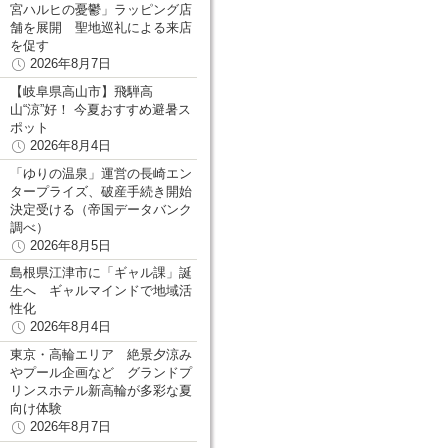
宮ハルヒの憂鬱」ラッピング店
舗を展開 聖地巡礼による来店
を促す
2026年8月7日
【岐阜県高山市】飛騨高
山“涼”好！ 今夏おすすめ避暑ス
ポット
2026年8月4日
「ゆりの温泉」運営の長崎エン
タープライズ、破産手続き開始
決定受ける（帝国データバンク
調べ）
2026年8月5日
島根県江津市に「ギャル課」誕
生へ ギャルマインドで地域活
性化
2026年8月4日
東京・高輪エリア 絶景夕涼み
やプール企画など グランドプ
リンスホテル新高輪が多彩な夏
向け体験
2026年8月7日