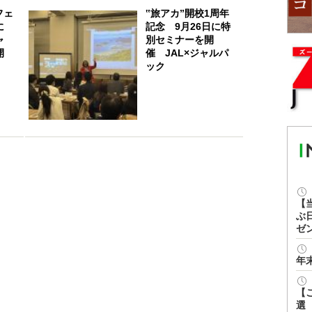
フェ
‟旅アカ”開校1周年
に
記念 9月26日に特
ャ
別セミナーを開
開
催 JAL×ジャルパ
ック
【
ぶ
ゼ
年
【
選