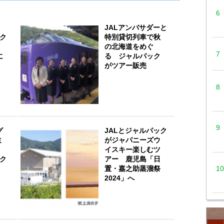
JALアンバサダーと
ック
特別貸切列車で秋
の北海道をめぐ
に
る ジャルパック
がツアー販売
グ
JALとジャルパック
ミ
がジャパニーズウ
イスキー楽しむツ
ック
アー 鹿児島「日
置・嘉之助蒸溜祭
2024」へ