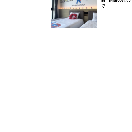
開 関西の6ホ
で