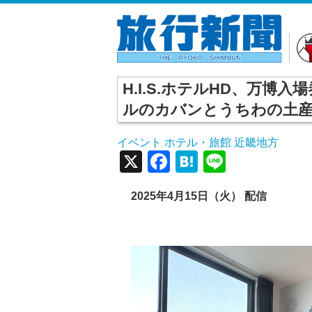
H.I.S.ホテルHD、万
ルのカバンとうちわの土
イベント
ホテル・旅館
近畿地方
,
,
X
Facebook
Hatena
Line
2025年4月15日（火） 配信