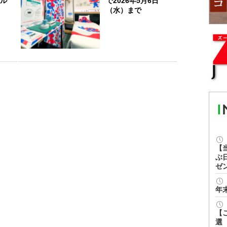
テル
で2026年5月6日
（水）まで
【
ぶ
ゼ
年
【
選