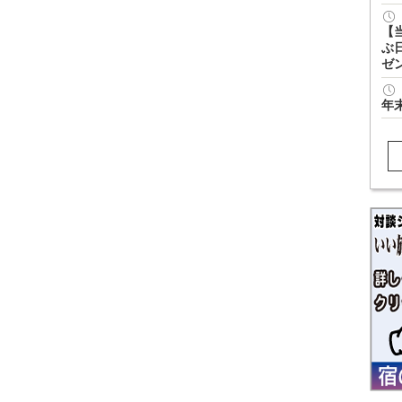
【
ぶ
ゼ
年