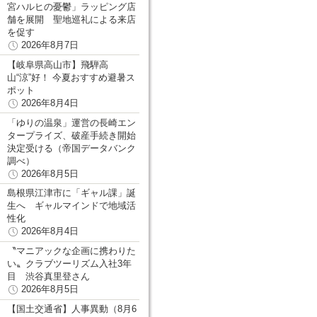
宮ハルヒの憂鬱」ラッピング店
舗を展開 聖地巡礼による来店
を促す
2026年8月7日
【岐阜県高山市】飛騨高
山“涼”好！ 今夏おすすめ避暑ス
ポット
2026年8月4日
「ゆりの温泉」運営の長崎エン
タープライズ、破産手続き開始
決定受ける（帝国データバンク
調べ）
2026年8月5日
島根県江津市に「ギャル課」誕
生へ ギャルマインドで地域活
性化
2026年8月4日
〝マニアックな企画に携わりた
い〟クラブツーリズム入社3年
目 渋谷真里登さん
2026年8月5日
【国土交通省】人事異動（8月6