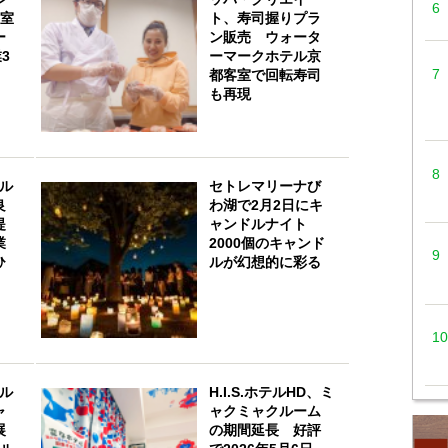
客室
ト、寿司握りプラ
ー
ン販売 ウォータ
3
ーマークホテル京
都客室で回転寿司
も再現
ール
セトレマリーナび
良
わ湖で2月2日にキ
提
ャンドルナイト
業
2000個のキャンド
ひ
ルが幻想的に彩る
ール
H.I.S.ホテルHD、ミ
ャ
ャクミャクルーム
展
の期間延長 好評