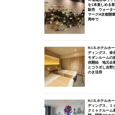
を1本楽しめる
販売 ウォータ
マークH京都開業
周年で
H.I.S.ホテルホ
ディングス、奈
モダンルームの
供開始 地元企
とコラボし吉野
のき活用
H.I.S.ホテルホ
ディングス、ミ
クミャクルーム