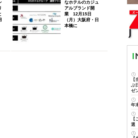
ン
なホテルのカジュ
リ
アルブランド開
と
業 12月15日
用
（月）大阪府・日
本橋に
【
ぶ
ゼ
年
【
選