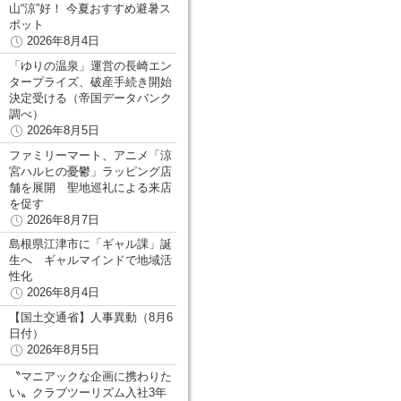
山“涼”好！ 今夏おすすめ避暑ス
ポット
2026年8月4日
「ゆりの温泉」運営の長崎エン
タープライズ、破産手続き開始
決定受ける（帝国データバンク
調べ）
2026年8月5日
ファミリーマート、アニメ「涼
宮ハルヒの憂鬱」ラッピング店
舗を展開 聖地巡礼による来店
を促す
2026年8月7日
島根県江津市に「ギャル課」誕
生へ ギャルマインドで地域活
性化
2026年8月4日
【国土交通省】人事異動（8月6
日付）
2026年8月5日
〝マニアックな企画に携わりた
い〟クラブツーリズム入社3年