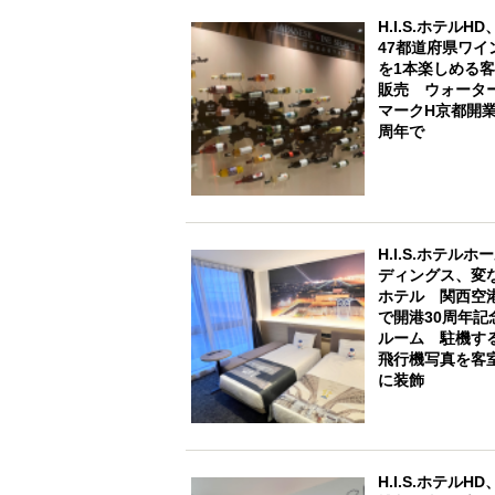
H.I.S.ホテルHD
47都道府県ワイ
を1本楽しめる
販売 ウォータ
マークH京都開業
周年で
H.I.S.ホテルホ
ディングス、変
ホテル 関西空
で開港30周年記
ルーム 駐機す
飛行機写真を客
に装飾
H.I.S.ホテルHD