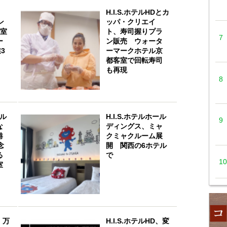
、
H.I.S.ホテルHDとカ
ン
ッパ・クリエイ
客室
ト、寿司握りプラ
ー
ン販売 ウォータ
3
ーマークホテル京
都客室で回転寿司
も再現
ール
H.I.S.ホテルホール
な
ディングス、ミャ
港
クミャクルーム展
念
開 関西の6ホテル
る
で
室
、万
H.I.S.ホテルHD、変