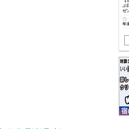
【
ぶ
ゼ
年