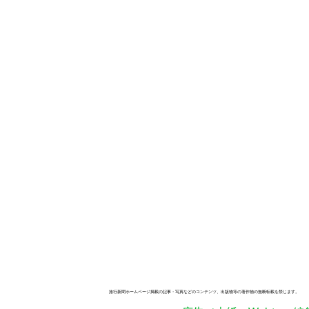
旅行新聞ホームページ掲載の記事・写真などのコンテンツ、出版物等の著作物の無断転載を禁じます。