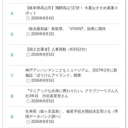
【岐阜県高山市】飛騨高山“涼”好！ 今夏おすすめ避暑ス
ポット
2026年8月4日
〈観光最前線〉鳥取県、「VIVANT」効果に期待
2026年8月3日
【国土交通省】人事異動（8月6日付）
2026年8月5日
神戸アンパンマンこどもミュージアム、2027年2月に新
施設「ぼうけんアイランド」開業
2026年8月5日
〝マニアックな企画に携わりたい〟クラブツーリズム入
社3年目 渋谷真里登さん
2026年8月5日
生寿苑（猿ヶ京温泉）、破産手続き開始決定受ける（帝
国データバンク調べ）
2026年8月3日