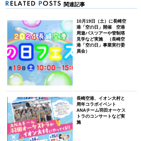
関連記事
10月19日（土）に長崎空
港「空の日」開催 空港
周遊バスツアーや管制塔
見学など実施 （長崎空
港「空の日」事業実行委
員会）
長崎空港、イオン大村と
周年コラボイベント
ANAチーム羽田オーケス
トラのコンサートなど実
施