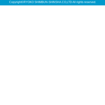
Copyright©RYOKO SHIMBUN-SHINSHA.CO,LTD All rights reserved.