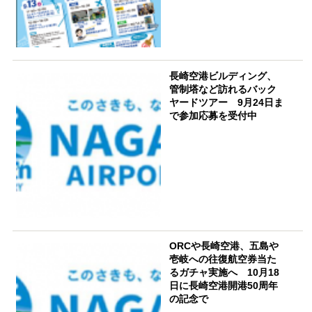
長崎空港ビルディング、
管制塔など訪れるバック
ヤードツアー 9月24日ま
で参加応募を受付中
ORCや長崎空港、五島や
壱岐への往復航空券当た
るガチャ実施へ 10月18
日に長崎空港開港50周年
の記念で