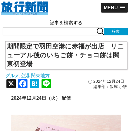
MENU
記事を検索する
期間限定で羽田空港に赤福が出店 リニ
ューアル後のいちご餅・チョコ餅は関
東初登場
グルメ
空港
関東地方
,
,
X
Facebook
Hatena
Line
2024年12月24日
編集部：飯塚 小牧
2024年12月24日（火） 配信