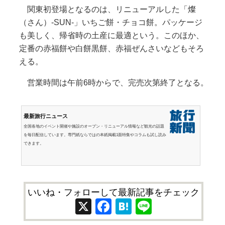
関東初登場となるのは、リニューアルした「燦
（さん）-SUN-」いちご餅・チョコ餅。パッケージ
も美しく、帰省時の土産に最適という。このほか、
定番の赤福餅や白餅黒餅、赤福ぜんさいなどもそろ
える。
営業時間は午前6時からで、完売次第終了となる。
最新旅行ニュース
全国各地のイベント開催や施設のオープン・リニューアル情報など観光の話題
を毎日配信しています。専門紙ならではの本紙掲載1面特集やコラムも試し読み
できます。
いいね・フォローして最新記事をチェック
X
Facebook
Hatena
Line