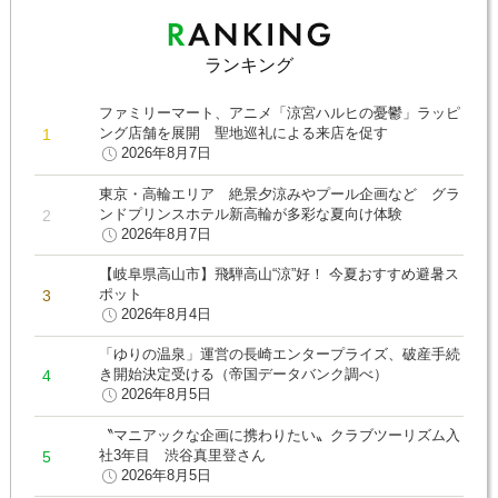
ランキング
ファミリーマート、アニメ「涼宮ハルヒの憂鬱」ラッピ
ング店舗を展開 聖地巡礼による来店を促す
2026年8月7日
東京・高輪エリア 絶景夕涼みやプール企画など グラ
ンドプリンスホテル新高輪が多彩な夏向け体験
2026年8月7日
【岐阜県高山市】飛騨高山“涼”好！ 今夏おすすめ避暑ス
ポット
2026年8月4日
「ゆりの温泉」運営の長崎エンタープライズ、破産手続
き開始決定受ける（帝国データバンク調べ）
2026年8月5日
〝マニアックな企画に携わりたい〟クラブツーリズム入
社3年目 渋谷真里登さん
2026年8月5日