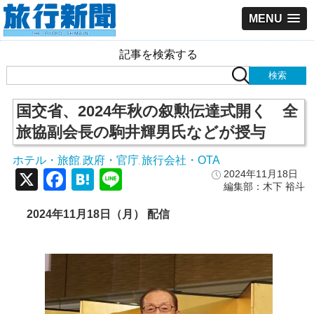
MENU
記事を検索する
国交省、2024年秋の叙勲伝達式開く 全
旅協副会長の駒井輝男氏などが授与
ホテル・旅館
政府・官庁
旅行会社・OTA
,
,
X
Facebook
Hatena
Line
2024年11月18日
編集部：木下 裕斗
2024年11月18日（月） 配信