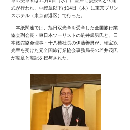
章の受章者は11月6日（水）に皇居で親授式と伝達
式が行われ、中綬章以下は14日（木）に東京プリン
スホテル（東京都港区）で行った。
本紙関連では、旭日双光章を受章した全国旅行業
協会副会長・東日本ツーリストの駒井輝男氏と、日
本旅館協会理事・十八楼社長の伊藤善男が、瑞宝双
光章を受けた元全国旅行業協会事務局長の若井茂氏
が勲章と勲記を授与された。