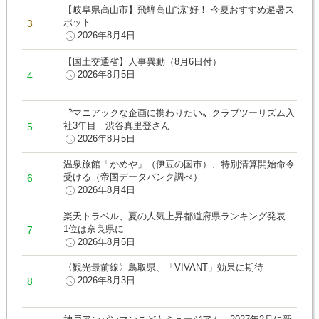
【岐阜県高山市】飛騨高山“涼”好！ 今夏おすすめ避暑ス
ポット
2026年8月4日
【国土交通省】人事異動（8月6日付）
2026年8月5日
〝マニアックな企画に携わりたい〟クラブツーリズム入
社3年目 渋谷真里登さん
2026年8月5日
温泉旅館「かめや」（伊豆の国市）、特別清算開始命令
受ける（帝国データバンク調べ）
2026年8月4日
楽天トラベル、夏の人気上昇都道府県ランキング発表
1位は奈良県に
2026年8月5日
〈観光最前線〉鳥取県、「VIVANT」効果に期待
2026年8月3日