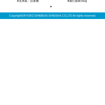
見本紙・読者層
旅行新聞 blog
Copyright©RYOKO SHIMBUN-SHINSHA.CO,LTD All rights reserved.