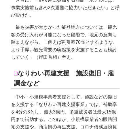
さらに、「応援割に参加する旅館・ホテルには、
事業実施前も含め2次避難に協力いただきたい」と呼
び掛けた。
最も被害が大きかった能登地方については、観光
客の受け入れが可能になった段階で、地元の意向も
踏まえながら、「例えば割引率70％とするような、
より手厚い観光需要の喚起策を実施することも検討
していく」（岸田首相）考え。
□
なりわい再建支援 施設復旧・雇
調金など
中小・小規模事業者支援として、施設などの復旧
を支援する「なりわい再建支援事業」では、補助率
を4分の3とし、最大3億円、多重被災者は最大15億
円まで補助する。このほか、小規模事業者の販路開
拓の支援や、商店街の再生支援、コロナ債務返済負