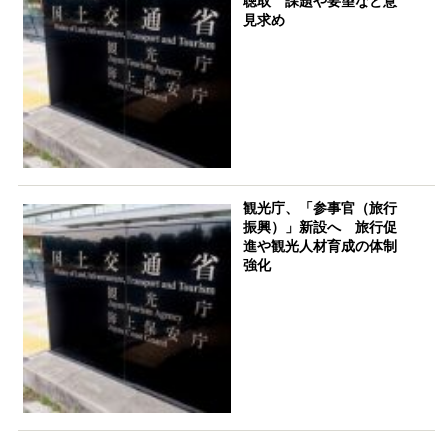
聴取 課題や要望など意
見求め
観光庁、「参事官（旅行
振興）」新設へ 旅行促
進や観光人材育成の体制
強化