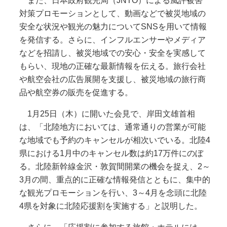
また、日本政府観光局（JNTO）による風評被害
対策プロモーションとして、動画などで被災地域の
安全な状況や観光の魅力についてSNSを用いて情報
を発信する。さらに、インフルエンサーやメディア
などを招請し、被災地域での安心・安全を実感して
もらい、現地の正確な最新情報を伝える。旅行会社
や航空会社の広告展開を支援し、被災地域の旅行商
品や航空券の販売を促進する。
1月25日（木）に開いた会見で、岸田文雄首相
は、「北陸地方においては、通常通りの営業が可能
な地域でも予約のキャンセルが相次いでいる。北陸4
県における1月中のキャンセル数は約17万件にのぼ
る。北陸新幹線金沢・敦賀間開業の機会を捉え、2～
3月の間、重点的に正確な情報発信とともに、集中的
な観光プロモーションを行い、3～4月を念頭に北陸
4県を対象に北陸応援割を実施する」と説明した。