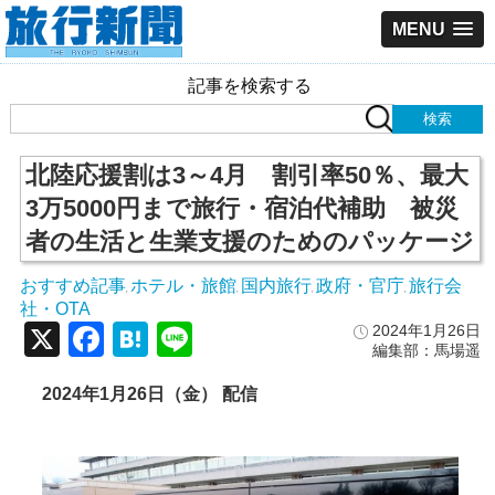
MENU
記事を検索する
北陸応援割は3～4月 割引率50％、最大
3万5000円まで旅行・宿泊代補助 被災
者の生活と生業支援のためのパッケージ
おすすめ記事
ホテル・旅館
国内旅行
政府・官庁
旅行会
,
,
,
,
社・OTA
X
Facebook
Hatena
Line
2024年1月26日
編集部：馬場遥
2024年1月26日（金） 配信