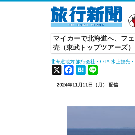
マイカーで北海道へ、フェ
売（東武トップツアーズ）
北海道地方
旅行会社・OTA
水上観光
,
,
X
Facebook
Hatena
Line
2024
年11
月11
日（月） 配信