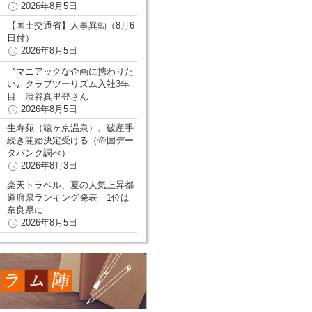
2026年8月5日
【国土交通省】人事異動（8月6
日付）
2026年8月5日
〝マニアックな企画に携わりた
い〟クラブツーリズム入社3年
目 渋谷真里登さん
2026年8月5日
生寿苑（猿ヶ京温泉）、破産手
続き開始決定受ける（帝国デー
タバンク調べ）
2026年8月3日
楽天トラベル、夏の人気上昇都
道府県ランキング発表 1位は
奈良県に
2026年8月5日