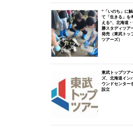
“「いのち」に触
て「生きる」を
える“、北海道・
勝スタディツア
発売（東武トッ
ツアーズ）
東武トップツア
ズ、北海道イン
ウンドセンター
設立