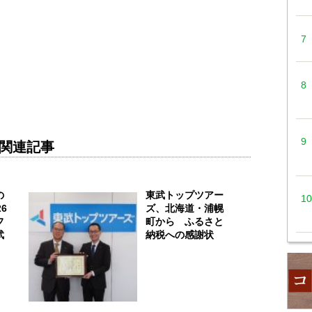
関連記事
の
東武トップツアー
6
ズ、北海道・浦幌
フ
町から ふるさと
武
納税への感謝状
）