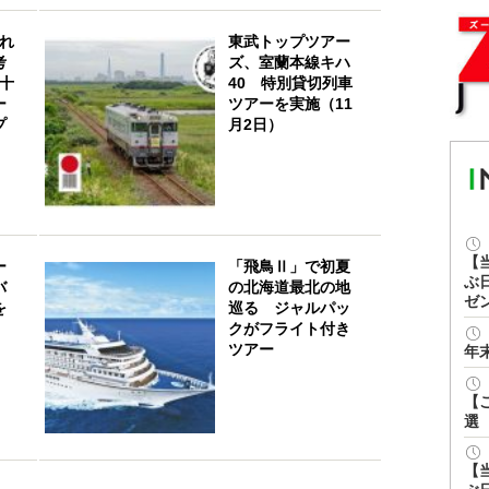
れ
東武トップツアー
考
ズ、室蘭本線キハ
十
40 特別貸切列車
ー
ツアーを実施（11
プ
月2日）
【
ー
「飛鳥Ⅱ」で初夏
ぶ
バ
の北海道最北の地
ゼ
を
巡る ジャルパッ
クがフライト付き
ツアー
年
【
選
【