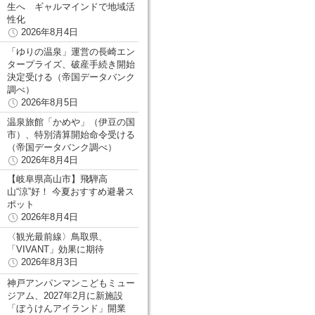
生へ ギャルマインドで地域活
性化
2026年8月4日
「ゆりの温泉」運営の長崎エン
タープライズ、破産手続き開始
決定受ける（帝国データバンク
調べ）
2026年8月5日
温泉旅館「かめや」（伊豆の国
市）、特別清算開始命令受ける
（帝国データバンク調べ）
2026年8月4日
【岐阜県高山市】飛騨高
山“涼”好！ 今夏おすすめ避暑ス
ポット
2026年8月4日
〈観光最前線〉鳥取県、
「VIVANT」効果に期待
2026年8月3日
神戸アンパンマンこどもミュー
ジアム、2027年2月に新施設
「ぼうけんアイランド」開業