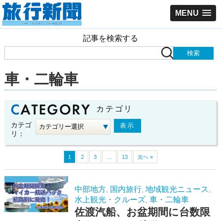
MENU
記事を検索する
車・二輪車
カテゴリ
カテゴ
リ：
1
2
3
…
13
次へ »
中部地方
国内旅行
地域観光ニュース
,
,
,
水上観光・クルーズ
車・二輪車
,
佐渡汽船、お盆期間に台数限