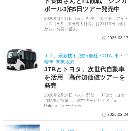
ト長田さんとF1観戦 シンガ
ポール3泊5日ツアー発売中
2026年3月17日（火） 配信 エイチ・アイ・
エス（HIS、澤田秀太社長）は3月13日（金）
から、お笑い芸人...
2026.03.17
ＩＴ、最新技術
旅行会社・OTA
車・二
,
,
輪車
関東地方
,
JTBとトヨタ、次世代自動車
を活用 高付加価値ツアーを
発売
2026年2月24日（火） 配信 JTBはトヨタ
自動車と協業し、次世代モビリティ「e-
Palette（イーパレッ...
2026.02.24