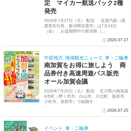
定 マイカー航送パック2種
発売
2026年7月27日（月） 配信 佐渡汽船（尾
渡英生社長、新潟県佐渡市）は7月24日
（金）、お盆期間中の新潟港（...
2026.07.27
中部地方
地域観光ニュース
車・二輪車
,
,
南加賀をお得に旅しよう 商
品券付き高速周遊パス販売
オール加賀会議
2026年7月25日（土） 配信 石川県の南加賀
6市町（野々市市、白山市、川北町、能美市、
小松市、加賀市）で組織す...
2026.07.25
イベント
車・二輪車
,