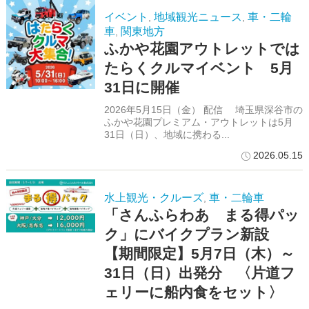
イベント
地域観光ニュース
車・二輪
,
,
車
関東地方
,
ふかや花園アウトレットでは
たらくクルマイベント 5月
31日に開催
2026年5月15日（金） 配信 埼玉県深谷市の
ふかや花園プレミアム・アウトレットは5月
31日（日）、地域に携わる...
2026.05.15
水上観光・クルーズ
車・二輪車
,
「さんふらわあ まる得パッ
ク」にバイクプラン新設
【期間限定】5月7日（木）～
31日（日）出発分 〈片道フ
ェリーに船内食をセット〉