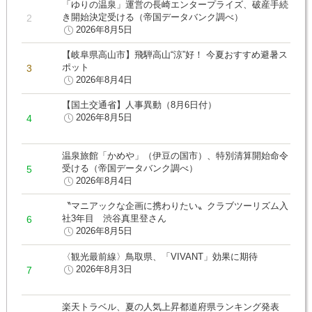
「ゆりの温泉」運営の長崎エンタープライズ、破産手続
き開始決定受ける（帝国データバンク調べ）
2026年8月5日
【岐阜県高山市】飛騨高山“涼”好！ 今夏おすすめ避暑ス
ポット
2026年8月4日
【国土交通省】人事異動（8月6日付）
2026年8月5日
温泉旅館「かめや」（伊豆の国市）、特別清算開始命令
受ける（帝国データバンク調べ）
2026年8月4日
〝マニアックな企画に携わりたい〟クラブツーリズム入
社3年目 渋谷真里登さん
2026年8月5日
〈観光最前線〉鳥取県、「VIVANT」効果に期待
2026年8月3日
楽天トラベル、夏の人気上昇都道府県ランキング発表