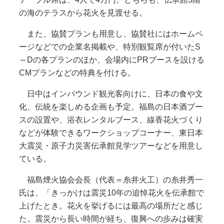
の海のテラスから花火を見渡せる。
また、協賛プランも用意し、協賛社にはホームペ
ージなどでの企業名掲載や、特別観覧席が付いたS
～Dの各プランのほか、会場内にPRブースを設ける
CMプランなどの特典を付ける。
日中はインバウンド観光客向けに、日本の食や文
化、伝統を楽しめる企画も予定。福島の日本酒ブー
スの設置や、浴衣レンタルブース、線香花火づくり
などが体験できるワークショップコーナー、東日本
大震災・原子力災害伝承館見学ツアーなどを用意し
ている。
福島煙火協会会長（代表＝糸井火工）の糸井秀一
氏は、「きっかけは震災10年の追悼花火を伝承館で
上げたとき。花火を挙げるには最高の場所だと感じ
た。震災から長い時間が経ち、復興への歩みは確実