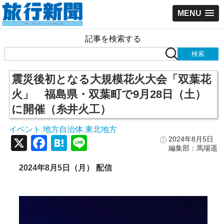
MENU
記事を検索する
震災後初となる大規模花火大会「双葉花
火」 福島県・双葉町で9月28日（土）
に開催（糸井火工）
イベント
地方自治体
東北地方
,
,
X
Facebook
Hatena
Line
2024年8月5日
編集部：馬場遥
2024年8月5日（月） 配信