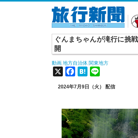
ぐんまちゃんが滝行に挑戦！
開
動画
地方自治体
関東地方
,
,
X
Facebook
Hatena
Line
2024年7月9日（火） 配信