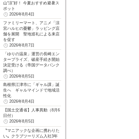
山“涼”好！ 今夏おすすめ避暑ス
ポット
2026年8月4日
ファミリーマート、アニメ「涼
宮ハルヒの憂鬱」ラッピング店
舗を展開 聖地巡礼による来店
を促す
2026年8月7日
「ゆりの温泉」運営の長崎エン
タープライズ、破産手続き開始
決定受ける（帝国データバンク
調べ）
2026年8月5日
島根県江津市に「ギャル課」誕
生へ ギャルマインドで地域活
性化
2026年8月4日
【国土交通省】人事異動（8月6
日付）
2026年8月5日
〝マニアックな企画に携わりた
い〟クラブツーリズム入社3年