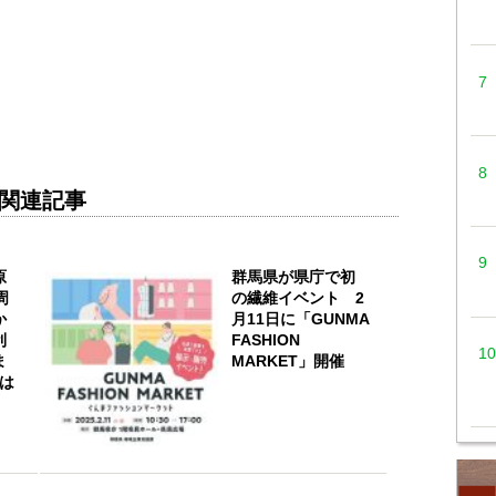
関連記事
原
群馬県が県庁で初
周
の繊維イベント 2
か
月11日に「GUNMA
利
FASHION
ま
MARKET」開催
には