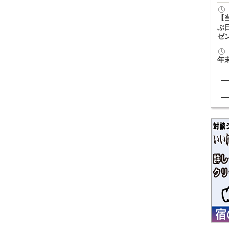
【
ぶ
ゼ
年