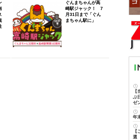
ン
ぐんまちゃんが高
南
崎駅ジャック！ 7
ス
月31日まで「ぐん
観
まちゃん駅に」
性
【
ぶ
ゼ
年
【
選