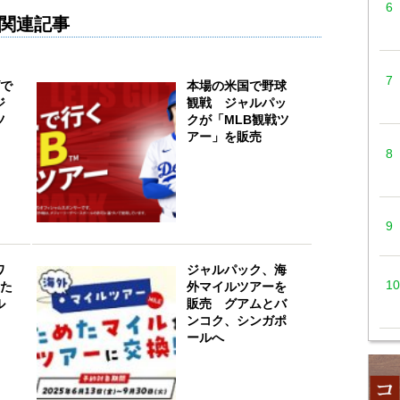
関連記事
ズで
本場の米国で野球
ジ
観戦 ジャルパッ
ツ
クが「MLB観戦ツ
アー」を販売
ワ
ジャルパック、海
新た
外マイルツアーを
ル
販売 グアムとバ
ンコク、シンガポ
ールへ