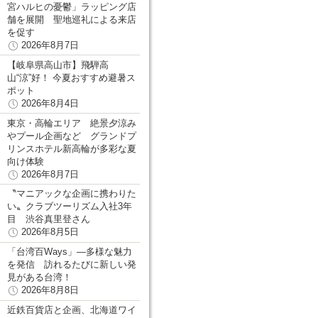
宮ハルヒの憂鬱」ラッピング店
舗を展開 聖地巡礼による来店
を促す
2026年8月7日
【岐阜県高山市】飛騨高
山“涼”好！ 今夏おすすめ避暑ス
ポット
2026年8月4日
東京・高輪エリア 絶景夕涼み
やプール企画など グランドプ
リンスホテル新高輪が多彩な夏
向け体験
2026年8月7日
〝マニアックな企画に携わりた
い〟クラブツーリズム入社3年
目 渋谷真里登さん
2026年8月5日
「台湾百Ways」―多様な魅力
を発信 訪れるたびに新しい発
見がある台湾！
2026年8月8日
近鉄百貨店と企画、北海道ワイ