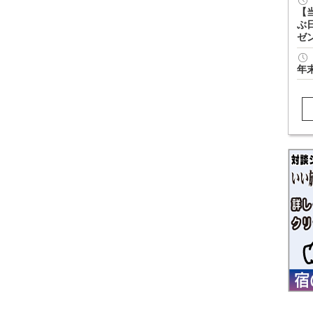
【
ぶ
ゼ
年