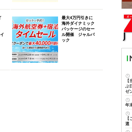
イ
最大4万円引きに
！
海外ダイナミック
パッケージのセー
ワイ
ル開催 ジャルパ
ック
【
ぶ
ゼ
年
【
選