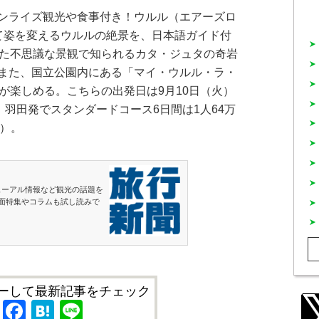
ンライズ観光や食事付き！ウルル（エアーズロ
て姿を変えるウルルの絶景を、日本語ガイド付
った不思議な景観で知られるカタ・ジュタの奇岩
また、国立公園内にある「マイ・ウルル・ラ・
が楽しめる。こちらの出発日は9月10日（火）
。羽田発でスタンダードコース6日間は1人64万
時）。
ューアル情報など観光の話題を
面特集やコラムも試し読みで
ーして最新記事をチェック
X
Facebook
Hatena
Line