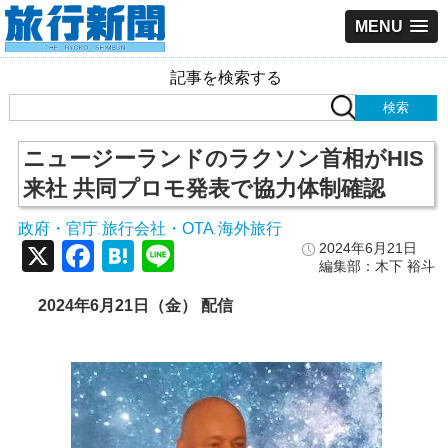
MENU
記事を検索する
ニュージーランドのラクソン首相がHIS
来社 共同プロモ発表で協力体制確認
政府・官庁
旅行会社・OTA
海外旅行
,
,
X
Facebook
Hatena
Line
2024年6月21日
編集部：木下 裕斗
2024年6月21日（金） 配信