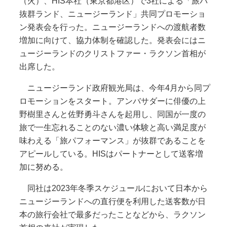
（火）、HIS本社（東京都港区）で3社による「旅パ
抜群ランド、ニュージーランド」共同プロモーショ
ン発表会を行った。ニュージーランドへの渡航者数
増加に向けて、協力体制を確認した。発表会にはニ
ュージーランドのクリストファー・ラクソン首相が
出席した。
ニュージーランド政府観光局は、今年4月から同プ
ロモーションをスタート。アンバサダーに俳優の上
野樹里さんと佐野勇斗さんを起用し、同国が一度の
旅で一生忘れることのない濃い体験と高い満足度が
味わえる「旅パフォーマンス」が抜群であることを
アピールしている。HISはパートナーとして送客増
加に努める。
同社は2023年冬季スケジュールにおいて日本から
ニュージーランドへの直行便を利用した送客数が日
本の旅行会社で最多だったことなどから、ラクソン