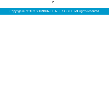
Copyright©RYOKO SHIMBUN-SHINSHA.CO,LTD All rights reserved.