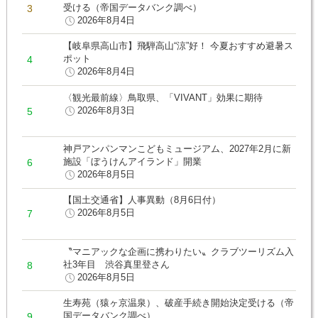
受ける（帝国データバンク調べ）
2026年8月4日
【岐阜県高山市】飛騨高山“涼”好！ 今夏おすすめ避暑ス
ポット
2026年8月4日
〈観光最前線〉鳥取県、「VIVANT」効果に期待
2026年8月3日
神戸アンパンマンこどもミュージアム、2027年2月に新
施設「ぼうけんアイランド」開業
2026年8月5日
【国土交通省】人事異動（8月6日付）
2026年8月5日
〝マニアックな企画に携わりたい〟クラブツーリズム入
社3年目 渋谷真里登さん
2026年8月5日
生寿苑（猿ヶ京温泉）、破産手続き開始決定受ける（帝
国データバンク調べ）