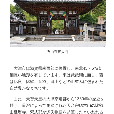
石山寺東大門
大津市は滋賀県南西部に位置し、南北45・6㌔と
細長い地形を有しています。東は琵琶湖に面し、西
は比良、比叡、音羽、田上などの山並みに包まれた
自然豊かなまちです。
また、天智天皇の大津京遷都から1350年の歴史を
持ち、最澄によって創建された天台宗総本山の比叡
山延暦寺、紫式部が源氏物語を起筆したといわれる