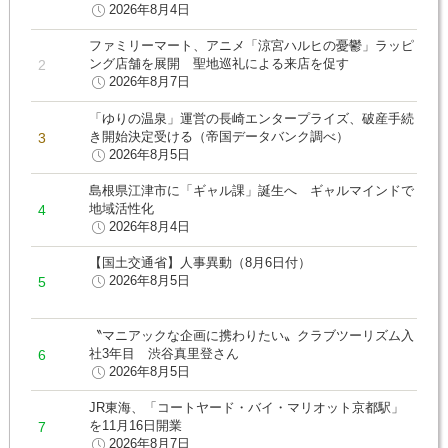
2026年8月4日
ファミリーマート、アニメ「涼宮ハルヒの憂鬱」ラッピ
ング店舗を展開 聖地巡礼による来店を促す
2026年8月7日
「ゆりの温泉」運営の長崎エンタープライズ、破産手続
き開始決定受ける（帝国データバンク調べ）
2026年8月5日
島根県江津市に「ギャル課」誕生へ ギャルマインドで
地域活性化
2026年8月4日
【国土交通省】人事異動（8月6日付）
2026年8月5日
〝マニアックな企画に携わりたい〟クラブツーリズム入
社3年目 渋谷真里登さん
2026年8月5日
JR東海、「コートヤード・バイ・マリオット京都駅」
を11月16日開業
2026年8月7日