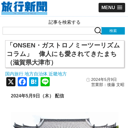
MENU
記事を検索する
「ONSEN・ガストロノミーツーリズム
コラム」 偉人にも愛されてきたまち
（滋賀県大津市）
国内旅行
地方自治体
近畿地方
,
,
X
Facebook
Hatena
Line
2024年5月9日
営業部：後藤 文昭
2024年5月9日（木） 配信