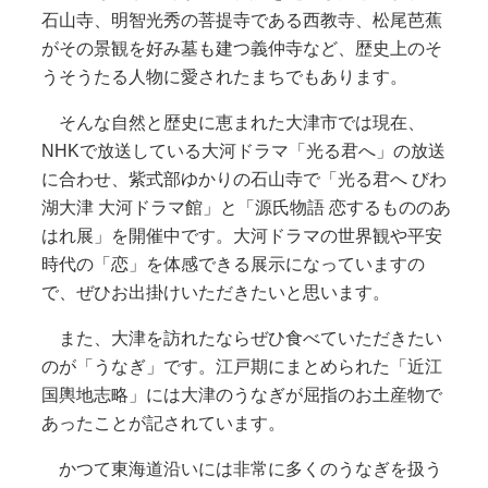
石山寺、明智光秀の菩提寺である西教寺、松尾芭蕉
がその景観を好み墓も建つ義仲寺など、歴史上のそ
うそうたる人物に愛されたまちでもあります。
そんな自然と歴史に恵まれた大津市では現在、
NHKで放送している大河ドラマ「光る君へ」の放送
に合わせ、紫式部ゆかりの石山寺で「光る君へ びわ
湖大津 大河ドラマ館」と「源氏物語 恋するもののあ
はれ展」を開催中です。大河ドラマの世界観や平安
時代の「恋」を体感できる展示になっていますの
で、ぜひお出掛けいただきたいと思います。
また、大津を訪れたならぜひ食べていただきたい
のが「うなぎ」です。江戸期にまとめられた「近江
国輿地志略」には大津のうなぎが屈指のお土産物で
あったことが記されています。
かつて東海道沿いには非常に多くのうなぎを扱う