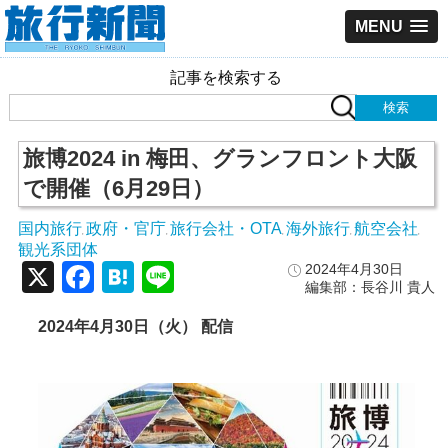
MENU
記事を検索する
旅博2024 in 梅田、グランフロント大阪
で開催（6月29日）
国内旅行
政府・官庁
旅行会社・OTA
海外旅行
航空会社
,
,
,
,
,
観光系団体
X
Facebook
Hatena
Line
2024年4月30日
編集部：長谷川 貴人
2024
年4
月30
日（火）
配信