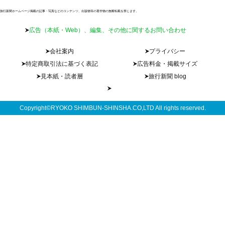
旅行新聞ホームページ掲載の記事・写真などのコンテンツ、出版物等の著作物の無断転載を禁じます。
広告（本紙・Web）、編集、その他に関するお問い合わせ
会社案内
プライバシー
特定商取引法に基づく表記
広告料金・掲載サイズ
見本紙・読者層
旅行新聞 blog
Copyright©RYOKO SHIMBUN-SHINSHA.CO,LTD All rights reserved.