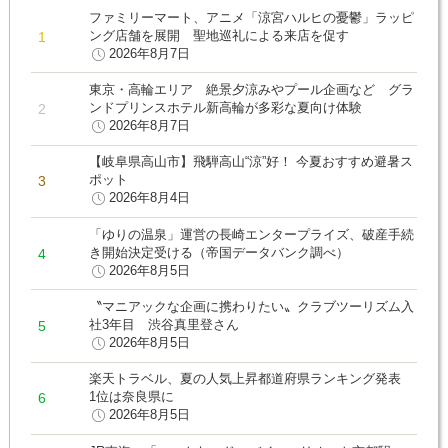
ファミリーマート、アニメ「涼宮ハルヒの憂鬱」ラッピ
ング店舗を展開 聖地巡礼による来店を促す
2026年8月7日
東京・高輪エリア 絶景夕涼みやプール企画など グラ
ンドプリンスホテル新高輪が多彩な夏向け体験
2026年8月7日
【岐阜県高山市】飛騨高山“涼”好！ 今夏おすすめ避暑ス
ポット
2026年8月4日
「ゆりの温泉」運営の長崎エンタープライズ、破産手続
き開始決定受ける（帝国データバンク調べ）
2026年8月5日
〝マニアックな企画に携わりたい〟クラブツーリズム入
社3年目 渋谷真里登さん
2026年8月5日
楽天トラベル、夏の人気上昇都道府県ランキング発表
1位は奈良県に
2026年8月5日