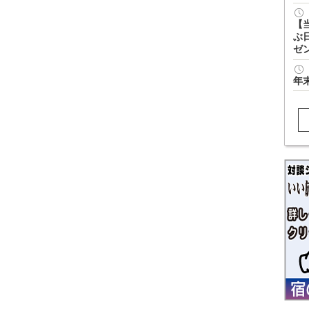
【
ぶ
ゼ
年