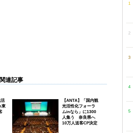
関連記事
光活
【ANTA】「国内観
n東
光活性化フォーラ
客
ムinなら」に1300
人集う 奈良県へ
10万人送客CP決定