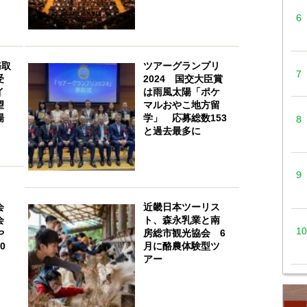
務取
ツアーグランプリ
受
2024 国交大臣賞
イ
は雨風太陽「ポケ
望
マルおやこ地方留
場
学」 応募総数153
と過去最多に
会
近畿日本ツーリス
会
ト、森永乳業と南
や
房総市観光協会 6
0
月に酪農体験型ツ
アー