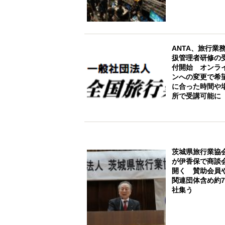
ANTA、旅行業
扱管理者研修の
付開始 オンラ
ンへの変更で希
に合った時間や
所で受講可能に
茨城県旅行業協
が伊香保で商談
開く 賛助会員
関連団体含め約7
社集う