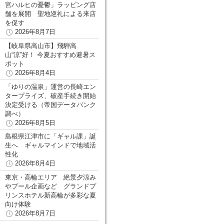
宮ハルヒの憂鬱」ラッピング店
舗を展開 聖地巡礼による来店
を促す
2026年8月7日
【岐阜県高山市】飛騨高
山“涼”好！ 今夏おすすめ避暑ス
ポット
2026年8月4日
「ゆりの温泉」運営の長崎エン
タープライズ、破産手続き開始
決定受ける（帝国データバンク
調べ）
2026年8月5日
島根県江津市に「ギャル課」誕
生へ ギャルマインドで地域活
性化
2026年8月4日
東京・高輪エリア 絶景夕涼み
やプール企画など グランドプ
リンスホテル新高輪が多彩な夏
向け体験
2026年8月7日