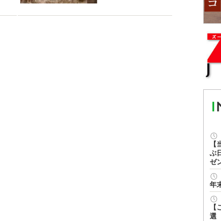
【
ぶ
ゼ
年
【
選