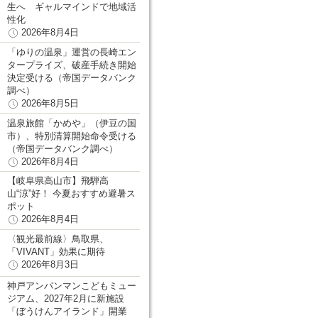
生へ ギャルマインドで地域活
性化
2026年8月4日
「ゆりの温泉」運営の長崎エン
タープライズ、破産手続き開始
決定受ける（帝国データバンク
調べ）
2026年8月5日
温泉旅館「かめや」（伊豆の国
市）、特別清算開始命令受ける
（帝国データバンク調べ）
2026年8月4日
【岐阜県高山市】飛騨高
山“涼”好！ 今夏おすすめ避暑ス
ポット
2026年8月4日
〈観光最前線〉鳥取県、
「VIVANT」効果に期待
2026年8月3日
神戸アンパンマンこどもミュー
ジアム、2027年2月に新施設
「ぼうけんアイランド」開業