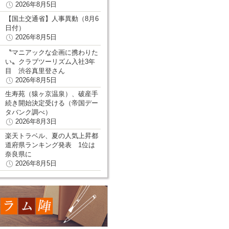
2026年8月5日
【国土交通省】人事異動（8月6
日付）
2026年8月5日
〝マニアックな企画に携わりた
い〟クラブツーリズム入社3年
目 渋谷真里登さん
2026年8月5日
生寿苑（猿ヶ京温泉）、破産手
続き開始決定受ける（帝国デー
タバンク調べ）
2026年8月3日
楽天トラベル、夏の人気上昇都
道府県ランキング発表 1位は
奈良県に
2026年8月5日