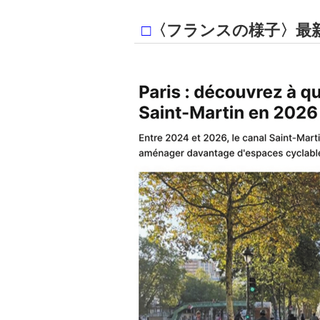
□
〈フランスの様子〉最