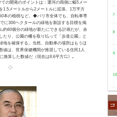
けての開発のポイントは：運河の両側に幅5メー
1.5メートルから2メートルに拡張、1万平方
50本の植樹など。◆パリ市全体でも、自転車専
までに300ヘクタールの緑地を新設する目標を掲
ム約60個分の緑地が新たにできる計画だが、余
したり、公園の柵を取り払って「歩道公園」と
緑地を確保する。当然、自動車の場所はもうほ
数値は、世界保健機関が推奨している住民1人
に換算した数値だ（現在は8.6平方㍍）。
◇