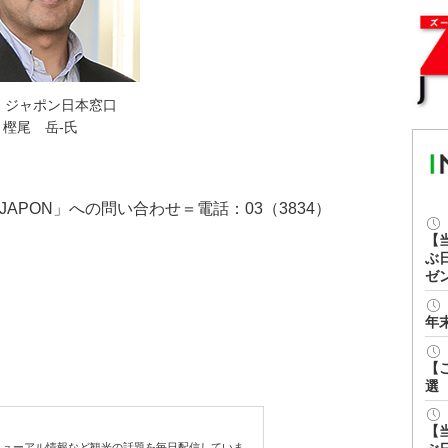
・ジャポン日本窓口
樫尾 岳-氏
JAPON」への問い合わせ＝電話：03（3834）
【
ぶ
ゼ
年
【
選
【
ューアル情報など観光の話題を毎日配信していま