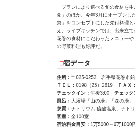
プランにより選べる旬の食材を生
食」のほか、今年3月にオープンし
祭」をコンセプトにした先付料理と
え、ライブキッチンでは、出来立て
花巻の食材にこだわったメニューや
の野菜料理も好評だ。
□
宿データ
住所：
〒025-0252 岩手県花巻市
ＴＥＬ：
0198（25）2619
ＦＡＸ
チェックイン：
午後3:00
チェック
風呂：
大浴場「山の湯」「森の湯」
泉質：
ナトリウム-硫酸塩泉、ナト
客室：
全100室
宿泊料金目安：
1万5000～6万1000