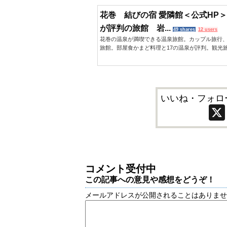
花巻 結びの宿 愛隣館＜公式HP
が評判の旅館 岩...
49 shares
12 users
花巻の温泉が満喫できる温泉旅館。カップル旅行
旅館。部屋食かまど料理と17の温泉が評判。観光
いいね・フォロ
コメント受付中
この記事への意見や感想をどうぞ！
メールアドレスが公開されることはありま