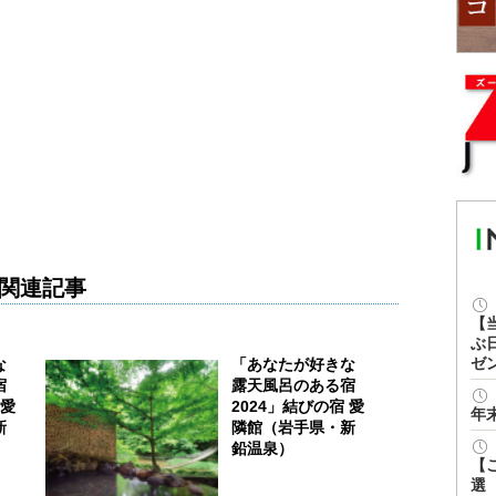
関連記事
【
ぶ
ゼ
な
「あなたが好きな
宿
露天風呂のある宿
 愛
2024」結びの宿 愛
年
新
隣館（岩手県・新
鉛温泉）
【
選