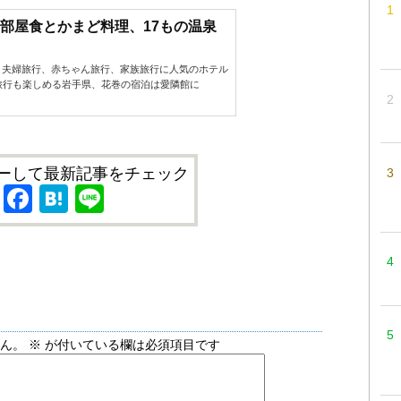
＞部屋食とかまど料理、17もの温泉
、夫婦旅行、赤ちゃん旅行、家族旅行に人気のホテル
旅行も楽しめる岩手県、花巻の宿泊は愛隣館に
ーして最新記事をチェック
X
Facebook
Hatena
Line
せん。
※
が付いている欄は必須項目です