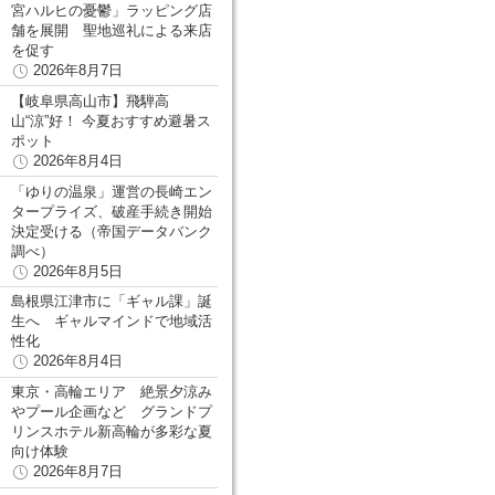
宮ハルヒの憂鬱」ラッピング店
舗を展開 聖地巡礼による来店
を促す
2026年8月7日
【岐阜県高山市】飛騨高
山“涼”好！ 今夏おすすめ避暑ス
ポット
2026年8月4日
「ゆりの温泉」運営の長崎エン
タープライズ、破産手続き開始
決定受ける（帝国データバンク
調べ）
2026年8月5日
島根県江津市に「ギャル課」誕
生へ ギャルマインドで地域活
性化
2026年8月4日
東京・高輪エリア 絶景夕涼み
やプール企画など グランドプ
リンスホテル新高輪が多彩な夏
向け体験
2026年8月7日