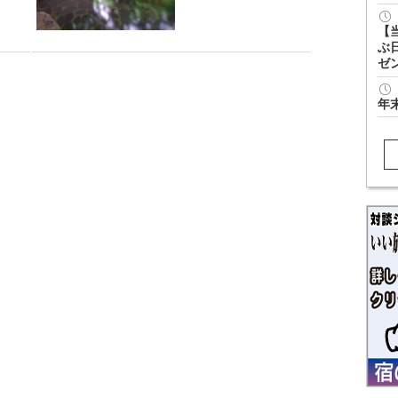
【
ぶ
ゼ
年