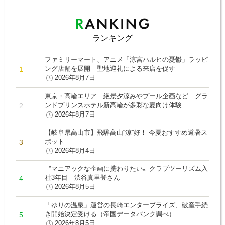
ランキング
ファミリーマート、アニメ「涼宮ハルヒの憂鬱」ラッピ
ング店舗を展開 聖地巡礼による来店を促す
2026年8月7日
東京・高輪エリア 絶景夕涼みやプール企画など グラ
ンドプリンスホテル新高輪が多彩な夏向け体験
2026年8月7日
【岐阜県高山市】飛騨高山“涼”好！ 今夏おすすめ避暑ス
ポット
2026年8月4日
〝マニアックな企画に携わりたい〟クラブツーリズム入
社3年目 渋谷真里登さん
2026年8月5日
「ゆりの温泉」運営の長崎エンタープライズ、破産手続
き開始決定受ける（帝国データバンク調べ）
2026年8月5日