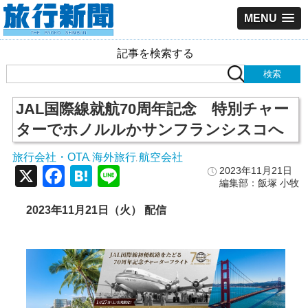
MENU
記事を検索する
JAL国際線就航70周年記念 特別チャー
ターでホノルルかサンフランシスコへ
旅行会社・OTA
海外旅行
航空会社
,
,
X
Facebook
Hatena
Line
2023年11月21日
編集部：飯塚 小牧
2023年11月21日（火） 配信