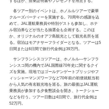
するほか、搭乗証明書やプレゼントを用意する。
各ツアー別のイベントは、ホノルルツアーで豪華
クルーズパーティーを実施する。70周年の感謝を込
めて、JAL運航乗務員や特別ゲストも参加し、ホテ
ル宿泊券などが当たる抽選会も企画する。このほ
か、オリジナルのオアフ島観光として観光名所を巡
る。宿泊はモアナサーフライダーとなる。ツアーは5
日間または6日間で旅行代金例は39万円。
サンフランシスコツアーは、ホノルル―サンフラ
ンシスコ間の機内でJAL国際線70年史に関するクイ
ズを実施。現地ではゴールデンゲートブリッジやフ
ィッシャーマンズワーフなど70年前の初便就航当初
から人気の有名観光地を巡る。旅の最後はJAL運航
乗務員が参加する夕食懇談会を開き、トークショー
などを行う。ツアー日数は4日間で、旅行代金例は
52万円。