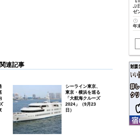
【
ぶ
ゼ
年
関連記事
発
シーライン東京、
巡
東京・横浜を巡る
内
「大航海クルーズ
ズ
2024」（9月23
東
日）