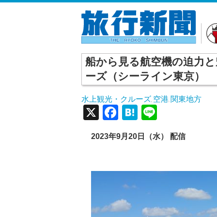
船から見る航空機の迫力と
ーズ（シーライン東京）
水上観光・クルーズ
空港
関東地方
,
,
X
Facebook
Hatena
Line
2023年9月20日（水） 配信