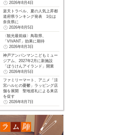
2026年8月4日
楽天トラベル、夏の人気上昇都
道府県ランキング発表 1位は
奈良県に
2026年8月5日
〈観光最前線〉鳥取県、
「VIVANT」効果に期待
2026年8月3日
神戸アンパンマンこどもミュー
ジアム、2027年2月に新施設
「ぼうけんアイランド」開業
2026年8月5日
ファミリーマート、アニメ「涼
宮ハルヒの憂鬱」ラッピング店
舗を展開 聖地巡礼による来店
を促す
2026年8月7日