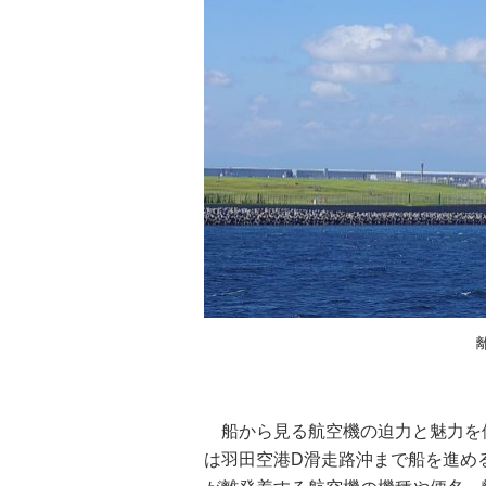
船から見る航空機の迫力と魅力を
は羽田空港D滑走路沖まで船を進め