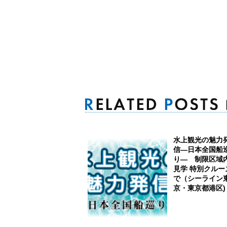
水上観光の魅力
信―日本全国船
り― 制限区域
見学 特別クルー
で（シーライン
京・東京都港区)