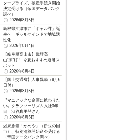
タープライズ、破産手続き開始
決定受ける（帝国データバンク
調べ）
2026年8月5日
島根県江津市に「ギャル課」誕
生へ ギャルマインドで地域活
性化
2026年8月4日
【岐阜県高山市】飛騨高
山“涼”好！ 今夏おすすめ避暑ス
ポット
2026年8月4日
【国土交通省】人事異動（8月6
日付）
2026年8月5日
〝マニアックな企画に携わりた
い〟クラブツーリズム入社3年
目 渋谷真里登さん
2026年8月5日
温泉旅館「かめや」（伊豆の国
市）、特別清算開始命令受ける
（帝国データバンク調べ）