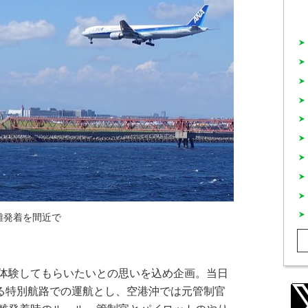
離発着を間近で
体験してもらいたいとの思いを込め企画。当日
る特別航路での運航とし、空港沖では元管制官