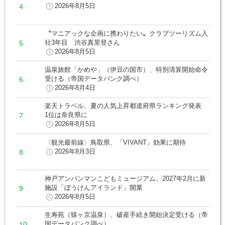
2026年8月5日
〝マニアックな企画に携わりたい〟クラブツーリズム入
社3年目 渋谷真里登さん
2026年8月5日
温泉旅館「かめや」（伊豆の国市）、特別清算開始命令
受ける（帝国データバンク調べ）
2026年8月4日
楽天トラベル、夏の人気上昇都道府県ランキング発表
1位は奈良県に
2026年8月5日
〈観光最前線〉鳥取県、「VIVANT」効果に期待
2026年8月3日
神戸アンパンマンこどもミュージアム、2027年2月に新
施設「ぼうけんアイランド」開業
2026年8月5日
生寿苑（猿ヶ京温泉）、破産手続き開始決定受ける（帝
国データバンク調べ）