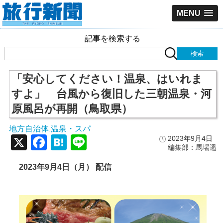
MENU
記事を検索する
「安心してください！温泉、はいれま
すよ」 台風から復旧した三朝温泉・河
原風呂が再開（鳥取県）
地方自治体
温泉・スパ
,
X
Facebook
Hatena
Line
2023年9月4日
編集部：馬場遥
2023年9月4日（月） 配信