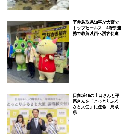
平井鳥取県知事が大宮で
トップセールス 4府県連
携で敦賀以西へ誘客促進
日向坂46の山口さんと平
尾さんを「とっとりふる
さと大使」に任命 鳥取
県